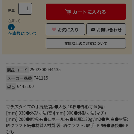
数量
カートに入れる
0
在庫：
お気に入り
お問い合わせ
在庫数について
在庫以上のご注文について
2502300044435
商品コード
741115
メーカー品番
6442100
型番
マチ広タイプの手提紙袋｡●入数:10枚●外形寸法(幅)
[mm]:330●外形寸法(高)[mm]:300●外形寸法(マチ)
[mm]:200●底板:有●口ボール:有●紙厚:120g/m2●色:白●材質:
晒クラフト紙●材質2:材質:袋=晒クラフト､取手=PP紐●紙袋●PP
ひも