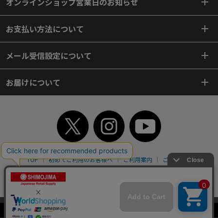
オンラインショップ営業日のお知らせ
お支払い方法について
メール受信設定について
お届けについて
TOP
初めてご利用のお客様へ
ご利用案内
ご利用規約
個人情報保護方針
特定商取引法
会社案内
よくあるご質問
お問い合わせ
ピンポイントサーチ
サイトマップ
WEBカタログ
英語版TOP
当サイトはクッキー（Cookie）を使用しています。Cookieの使用に同意いた
Copyright© 2018 SHIMOJIMA Co.,Ltd. All Rights Reserved.
だける場合は「OK」をクリックしてください。