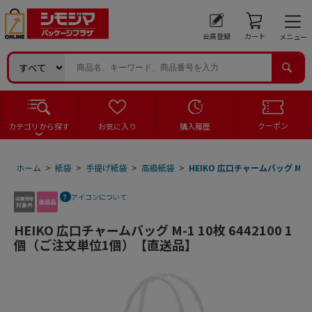
会員登録
カート
メニュー
クーポン
カテゴリから探す
お気に入り
購入履歴
ホーム
>
紙袋
>
手提げ紙袋
>
高級紙袋
>
HEIKO 広口チャームバッグ M-1
アイコンについて
HEIKO 広口チャームバッグ M-1 10枚 6442100 1
個（ご注文単位1個）【直送品】