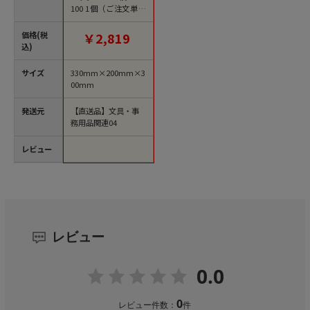
100 1個（ご注文単位
1個）【直送品】
価格(税
￥2,819
込)
サイズ
330mm×200mm×3
00mm
発送元
【直送品】文具・事
務用品関連04
レビュー
レビュー
0.0
0
レビュー件数：
件