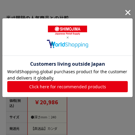
半寸胴鍋の人気商品との比較
商品名
KO 19-0電磁対応IH
半寸胴鍋(蓋付) 36cm
1個（ご注文単位1
個）【直送品】
価格(税
￥20,986
込)
サイズ
●深さmm：240
発送元
【直送品】カンダ