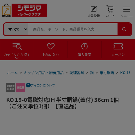
会員登録
カート
メニュー
クーポン
カテゴリから探す
お気に入り
購入履歴
ホーム
>
キッチン用品・厨房用品
>
調理器具
>
鍋
>
半寸胴鍋
>
KO 19
アイコンについて
KO 19-0電磁対応IH 半寸胴鍋(蓋付) 36cm 1個
（ご注文単位1個）【直送品】