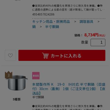
●従来比約40％の軽量化を実現さらに耐久性を兼備。●特
に過度の過熱による底の変形（底が膨張して鍋が廻ってしま
うような場合もあり危険です。）を防ぐために、底の中心部
4954057824286
を押し上げる特別な底押し加工を新潟県工業技術研究所様と
キッチン用品・厨房用品
>
調理器具
>
東京電力様で共同開発（現在特許申請中）したスペシャルバ
ージョンです。●サテン仕上。●重量：1．6kg●容量：11L
鍋
>
半寸胴鍋
8,734
円
価格：
(税込)
数量
カートに入れる
3
本間製作所 K 19-0 IH対応 半寸胴鍋（目盛
付）30cm（蓋無） 1個（ご注文単位1個）【直
送品】
半寸胴鍋
5
種類
●従来比約40％の軽量化を実現さらに耐久性を兼備。●特
に過度の過熱による底の変形（底が膨張して鍋が廻ってしま