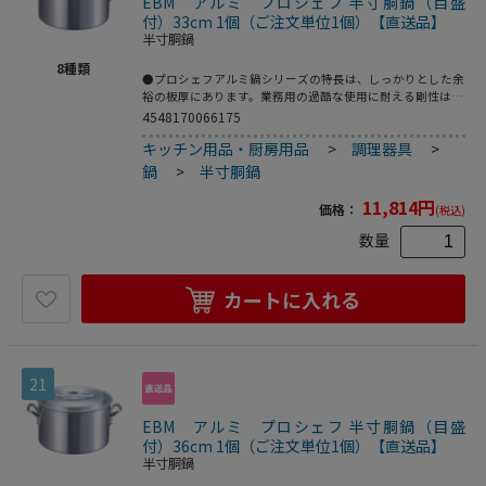
EBM アルミ プロシェフ 半寸胴鍋（目盛
付）33cm 1個（ご注文単位1個）【直送品】
半寸胴鍋
8
種類
●プロシェフアルミ鍋シリーズの特長は、しっかりとした余
裕の板厚にあります。業務用の過酷な使用に耐える剛性はも
ちろん、熱が均一にムラなく伝わるので、コゲつきにくく、
4548170066175
長時間の調理にも適しています。本格の仕様をリーズナブル
キッチン用品・厨房用品
>
調理器具
>
にお届けする、業務用のエントリーモデルです。●アルミは
熱伝導に優れているので（ステンレスの約13倍）、鍋全体
鍋
>
半寸胴鍋
からじっくり加熱されます。内部の温度差が少なく、スープ
作りに適しています。板厚が厚いほど熱が分散してコゲつき
11,814
円
価格：
(税込)
にくくなります。●重量：3．2kg●容量：18L
数量
カートに入れる
21
EBM アルミ プロシェフ 半寸胴鍋（目盛
付）36cm 1個（ご注文単位1個）【直送品】
半寸胴鍋