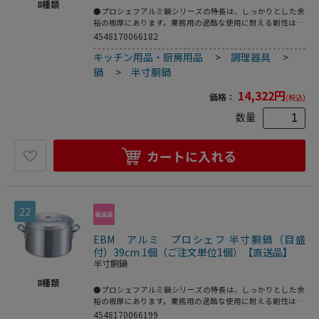
8
種類
●プロシェフアルミ鍋シリーズの特長は、しっかりとした余
裕の板厚にあります。業務用の過酷な使用に耐える剛性はも
ちろん、熱が均一にムラなく伝わるので、コゲつきにくく、
4548170066182
長時間の調理にも適しています。本格の仕様をリーズナブル
キッチン用品・厨房用品
>
調理器具
>
にお届けする、業務用のエントリーモデルです。●アルミは
熱伝導に優れているので（ステンレスの約13倍）、鍋全体
鍋
>
半寸胴鍋
からじっくり加熱されます。内部の温度差が少なく、スープ
作りに適しています。板厚が厚いほど熱が分散してコゲつき
14,322
円
価格：
(税込)
にくくなります。●重量：3．9kg●容量：23L
数量
カートに入れる
22
EBM アルミ プロシェフ 半寸胴鍋（目盛
付）39cm 1個（ご注文単位1個）【直送品】
半寸胴鍋
8
種類
●プロシェフアルミ鍋シリーズの特長は、しっかりとした余
裕の板厚にあります。業務用の過酷な使用に耐える剛性はも
ちろん、熱が均一にムラなく伝わるので、コゲつきにくく、
4548170066199