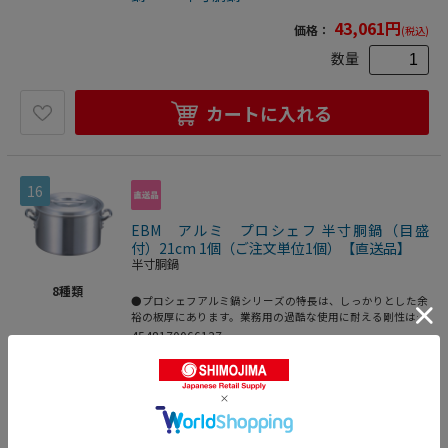
この皮膜はアルミニウムの表面を保護し、表面を硬くし、腐
食を防ぐ働きをします。この皮膜を人工的に厚くしたものが
43,061
円
価格：
(税込)
アルマイトです。●重量：6．7kg●容量：46L
数量
カートに入れる
16
EBM アルミ プロシェフ 半寸胴鍋（目盛
付）21cm 1個（ご注文単位1個）【直送品】
半寸胴鍋
8
種類
●プロシェフアルミ鍋シリーズの特長は、しっかりとした余
裕の板厚にあります。業務用の過酷な使用に耐える剛性はも
ちろん、熱が均一にムラなく伝わるので、コゲつきにくく、
4548170066137
長時間の調理にも適しています。本格の仕様をリーズナブル
キッチン用品・厨房用品
>
調理器具
>
にお届けする、業務用のエントリーモデルです。●アルミは
熱伝導に優れているので（ステンレスの約13倍）、鍋全体
鍋
>
半寸胴鍋
からじっくり加熱されます。内部の温度差が少なく、スープ
作りに適しています。板厚が厚いほど熱が分散してコゲつき
6,151
円
価格：
(税込)
にくくなります。●重量：1．3kg●容量：5．1L