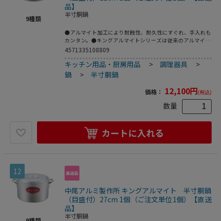
品】
半寸胴鍋
9
種類
●アルマイト加工により耐蝕性、耐久性にすぐれ、手入れも
カンタン。●キングアルマイトシリーズは従来のアルマイト
加工と違いアルミ生地に直接アルマイト皮膜を施すだけでは
4571335108809
なく研磨仕上げを施し、更にアルマイト加工をしているた
キッチン用品・厨房用品
>
調理器具
>
め、見た目も滑らかで鍋の表面を保護します。●アルミニウ
ムは空気中にさらすと、表面に薄い酸化皮膜をつくります。
鍋
>
半寸胴鍋
この皮膜はアルミニウムの表面を保護し、表面を硬くし、腐
食を防ぐ働きをします。この皮膜を人工的に厚くしたものが
12,100
円
価格：
(税込)
アルマイトです。●重量：1．4kg●容量：5．1L
数量
カートに入れる
12
中尾アルミ製作所 キングアルマイト 半寸胴鍋
（目盛付）27cm 1個（ご注文単位1個）【直送
品】
半寸胴鍋
9
種類