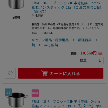
EBM 18-8 プロシェフIH 半寸胴鍋 22cm
蓋無ノンスティック 1個（ご注文単位1個）
【直送品】
半寸胴鍋
5
種類
●鍋底に熱効率の高い三層鋼を使用することにより、短時間
調理をサポート。電磁調理器に最適です。（18－8ステンレ
ス、アルミニウム、18－0ステンレス）●カレー・シチュ
4548170066847
ー・ソース等に最適●200V電磁調理器は非常にパワーがあ
キッチン用品・厨房用品
>
調理器具
>
る為、鍋の変形防止・安全面からボリュームは中以下で、鍋
の状態、内部の温度には細心の注意をお願いします。●重
鍋
>
半寸胴鍋
量：1．7kg●容量：5．1L
10,560
円
価格：
(税込)
数量
カートに入れる
29
EBM 18-8 プロシェフIH 半寸胴鍋 24cm
蓋無ノンスティック 1個（ご注文単位1個）