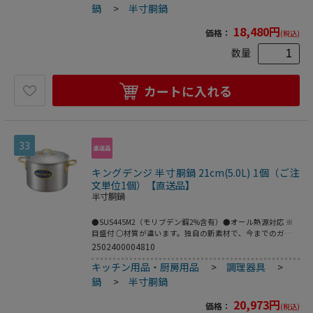
ミラー仕上げの極厚ボディはモリブデンが添加された最高レ
鍋
>
半寸胴鍋
ベルの耐久性。あらゆる熱源に対応。●酸・アルカリ・塩
分・高温・衝撃・摩耗。業務用の鍋にかかる負担は計り知れ
18,480
円
価格：
(税込)
ず、これが毎日続きます。モリブデンジⅡは耐腐食性・耐久
性を極限まで追求したSUS316を採用。板厚3．0mmの極厚
数量
底が業務用の高火力・高出力を受けとめ、過酷な使用に耐え
抜きます。●200V電磁調理器は非常にパワーがある為、鍋
の変形防止・安全面からボリュームは中以下で、鍋の状態、
カートに入れる
内部の温度には細心の注意をお願いします。●重量：1．
3kg●容量：5．1L
33
キングデンジ 半寸胴鍋 21cm(5.0L) 1個（ご注
文単位1個）【直送品】
半寸胴鍋
●SUS445M2（モリブデン鋼2%含有）●オール熱源対応 ※
目盛付 ○材質が違います。独自の新素材で、今までのガス
レンジはもちろん電磁調理器にも100%対応、電磁波の吸収
2502400004810
が一味違います。○強力リベッティング加工独自の強力リベ
キッチン用品・厨房用品
>
調理器具
>
ッティング加工によりスポッティングには無い耐久性を実
現。また特殊金属の採用により異種金属間に発生する電位腐
鍋
>
半寸胴鍋
食も心配いりません。○やっぱりNAKAO、板厚が厚い。保
温性がアップし熱を逃しません。○美しい仕上がり一つ一つ
20,973
円
価格：
(税込)
プロの手による最高級研磨仕上げ、真鍮合金製取っ手との組