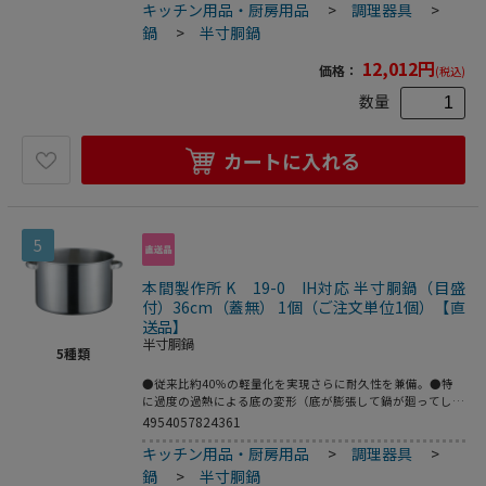
キッチン用品・厨房用品
>
調理器具
>
東京電力様で共同開発（現在特許申請中）したスペシャルバ
ージョンです。●サテン仕上。●重量：2．4kg●容量：
鍋
>
半寸胴鍋
18．5L
12,012
円
価格：
(税込)
数量
カートに入れる
5
本間製作所 K 19-0 IH対応 半寸胴鍋（目盛
付）36cm（蓋無） 1個（ご注文単位1個）【直
送品】
半寸胴鍋
5
種類
●従来比約40％の軽量化を実現さらに耐久性を兼備。●特
に過度の過熱による底の変形（底が膨張して鍋が廻ってしま
うような場合もあり危険です。）を防ぐために、底の中心部
4954057824361
を押し上げる特別な底押し加工を新潟県工業技術研究所様と
キッチン用品・厨房用品
>
調理器具
>
東京電力様で共同開発（現在特許申請中）したスペシャルバ
ージョンです。●サテン仕上。●重量：2．8kg●容量：24L
鍋
>
半寸胴鍋