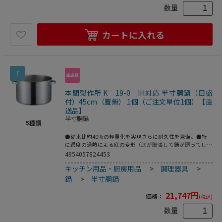
数量
カートに入れる
7
本間製作所 K 19-0 IH対応 半寸胴鍋（目盛
付）45cm（蓋無） 1個（ご注文単位1個）【直
送品】
半寸胴鍋
5
種類
●従来比約40％の軽量化を実現さらに耐久性を兼備。●特
に過度の過熱による底の変形（底が膨張して鍋が廻ってしま
うような場合もあり危険です。）を防ぐために、底の中心部
4954057824453
を押し上げる特別な底押し加工を新潟県工業技術研究所様と
キッチン用品・厨房用品
>
調理器具
>
東京電力様で共同開発（現在特許申請中）したスペシャルバ
ージョンです。●サテン仕上。●重量：4．6kg●容量：49L
鍋
>
半寸胴鍋
21,747
円
価格：
(税込)
数量