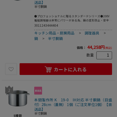
送品】
半寸胴鍋
●プロフェッショナルに贈るスタンダードシリーズ●200V
電磁調理器は非常にパワーがある為、鍋の変形防止・安全面
からボリュームは中以下で、鍋の状態、内部の温度には細心
3011243444404
の注意をお願いします。●重量：5．4kg●容量：32L
キッチン用品・厨房用品
>
調理器具
>
鍋
>
半寸胴鍋
44,258
円
価格：
(税込)
数量
カートに入れる
2
本間製作所 K 19-0 IH対応 半寸胴鍋（目盛
付）28cm（蓋無） 1個（ご注文単位1個）【直
送品】
半寸胴鍋
5
種類