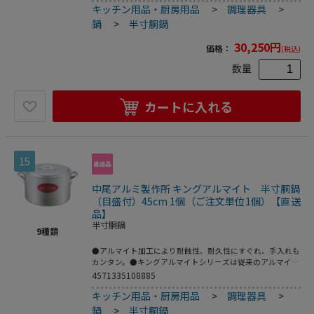
キッチン用品・厨房用品
>
調理器具
>
め、見た目も滑らかで鍋の表面を保護します。●アルミニウ
ムは空気中にさらすと、表面に薄い酸化皮膜をつくります。
鍋
>
半寸胴鍋
この皮膜はアルミニウムの表面を保護し、表面を硬くし、腐
食を防ぐ働きをします。この皮膜を人工的に厚くしたものが
30,250
円
価格：
(税込)
アルマイトです。●重量：4．7kg●容量：28L
数量
カートに入れる
15
中尾アルミ製作所 キングアルマイト 半寸胴鍋
（目盛付）45cm 1個（ご注文単位1個）【直送
品】
半寸胴鍋
9
種類
●アルマイト加工により耐蝕性、耐久性にすぐれ、手入れも
カンタン。●キングアルマイトシリーズは従来のアルマイト
加工と違いアルミ生地に直接アルマイト皮膜を施すだけでは
4571335108885
なく研磨仕上げを施し、更にアルマイト加工をしているた
キッチン用品・厨房用品
>
調理器具
>
め、見た目も滑らかで鍋の表面を保護します。●アルミニウ
ムは空気中にさらすと、表面に薄い酸化皮膜をつくります。
鍋
>
半寸胴鍋