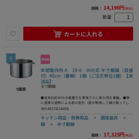
14,190
円
価格：
(税込)
数量
カートに入れる
6
本間製作所 K 19-0 IH対応 半寸胴鍋（目盛
付）40cm（蓋無） 1個（ご注文単位1個）【直
送品】
半寸胴鍋
5
種類
●従来比約40％の軽量化を実現さらに耐久性を兼備。●特
に過度の過熱による底の変形（底が膨張して鍋が廻ってしま
うような場合もあり危険です。）を防ぐために、底の中心部
4954057824408
を押し上げる特別な底押し加工を新潟県工業技術研究所様と
キッチン用品・厨房用品
>
調理器具
>
東京電力様で共同開発（現在特許申請中）したスペシャルバ
ージョンです。●サテン仕上。●重量：3．7kg●容量：
鍋
>
半寸胴鍋
33．5L
17,325
円
価格：
(税込)