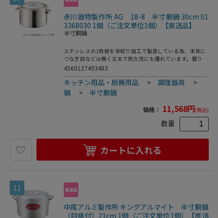
赤川器物製作所 AG 18-8 半寸胴鍋 30cm 01
3368030 1個（ご注文単位1個）【直送品】
半寸胴鍋
ステンレスの1枚板を深絞り加工で製造している為、本体に
つなぎ目などは無く丈夫で耐久性にも優れています。握りや
すい大きな取手。蓋は本体の縁に引掛ける金具付き。●容
4560127493483
量：13．0L●重量：2240g
キッチン用品・厨房用品
>
調理器具
>
鍋
>
半寸胴鍋
11,568
円
価格：
(税込)
数量
カートに入れる
11
中尾アルミ製作所 キングアルマイト 半寸胴鍋
（目盛付）21cm 1個（ご注文単位1個）【直送