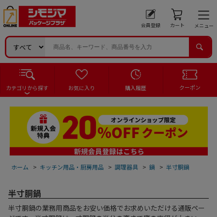
会員登録
カート
メニュー
クーポン
カテゴリから探す
お気に入り
購入履歴
ホーム
>
キッチン用品・厨房用品
>
調理器具
>
鍋
>
半寸胴鍋
半寸胴鍋
半寸胴鍋の業務用商品をお安い価格でお求めいただける通販ペー