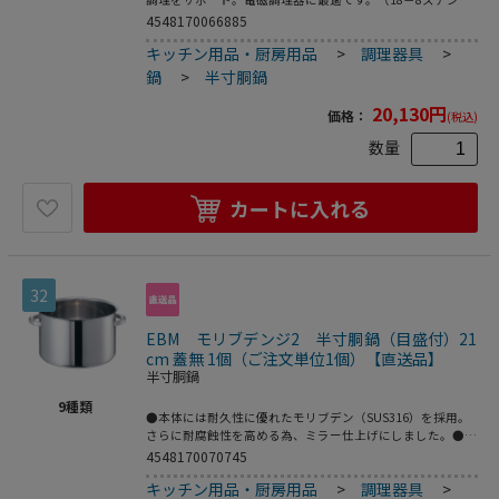
ス、アルミニウム、18－0ステンレス）●カレー・シチュ
4548170066885
ー・ソース等に最適●200V電磁調理器は非常にパワーがあ
キッチン用品・厨房用品
>
調理器具
>
る為、鍋の変形防止・安全面からボリュームは中以下で、鍋
の状態、内部の温度には細心の注意をお願いします。●重
鍋
>
半寸胴鍋
量：3．6kg●容量：13．8L
20,130
円
価格：
(税込)
数量
カートに入れる
32
EBM モリブデンジ2 半寸胴鍋（目盛付）21
cm 蓋無 1個（ご注文単位1個）【直送品】
半寸胴鍋
9
種類
●本体には耐久性に優れたモリブデン（SUS316）を採用。
さらに耐腐蝕性を高める為、ミラー仕上げにしました。●熱
を平均に伝える極厚底のボディーは、電磁調理器に最適。も
4548170070745
ちろん全ての熱源に対応します。●鍋の内面に計量メモリを
キッチン用品・厨房用品
>
調理器具
>
採用。スムーズな調理行程をサポートします。●美しく輝く