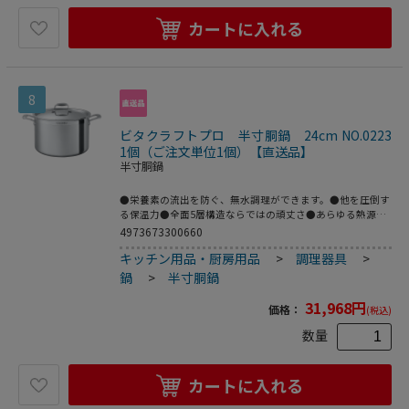
カートに入れる
8
ビタクラフトプロ 半寸胴鍋 24cm NO.0223
1個（ご注文単位1個）【直送品】
半寸胴鍋
●栄養素の流出を防ぐ、無水調理ができます。●他を圧倒す
る保温力●全面5層構造ならではの頑丈さ●あらゆる熱源に
マルチ対応（ガスコンロ・電磁調理器200V・ハロゲンヒー
4973673300660
ター・ラジエントヒーター・シーズヒーター）●鍋本体の板
キッチン用品・厨房用品
>
調理器具
>
厚は2．5mm（全面5層構造）。●容量は満水表記になりま
す。（調理容量は7～8分目以下にしてください。）●全面多
鍋
>
半寸胴鍋
層構造のビタクラフト。側面にも効率よく熱が伝導。●重
量：2．8kg●容量：7．7L
31,968
円
価格：
(税込)
数量
カートに入れる