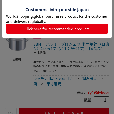
数量
カートに入れる
17
EBM アルミ プロシェフ 半寸胴鍋（目盛
付）24cm 1個（ご注文単位1個）【直送品】
半寸胴鍋
8
種類
●プロシェフアルミ鍋シリーズの特長は、しっかりとした余
裕の板厚にあります。業務用の過酷な使用に耐える剛性はも
ちろん、熱が均一にムラなく伝わるので、コゲつきにくく、
4548170066144
長時間の調理にも適しています。本格の仕様をリーズナブル
キッチン用品・厨房用品
>
調理器具
>
にお届けする、業務用のエントリーモデルです。●アルミは
熱伝導に優れているので（ステンレスの約13倍）、鍋全体
鍋
>
半寸胴鍋
からじっくり加熱されます。内部の温度差が少なく、スープ
作りに適しています。板厚が厚いほど熱が分散してコゲつき
7,495
円
価格：
(税込)
にくくなります。●重量：1．7kg●容量：7．8L
数量
カートに入れる