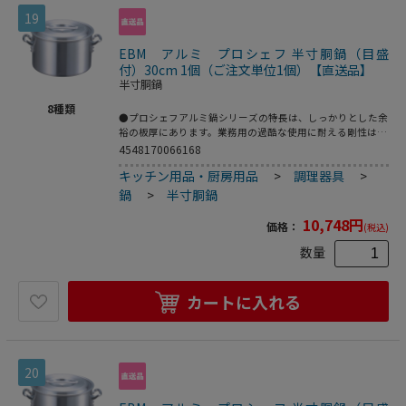
19
EBM アルミ プロシェフ 半寸胴鍋（目盛
付）30cm 1個（ご注文単位1個）【直送品】
半寸胴鍋
8
種類
●プロシェフアルミ鍋シリーズの特長は、しっかりとした余
裕の板厚にあります。業務用の過酷な使用に耐える剛性はも
ちろん、熱が均一にムラなく伝わるので、コゲつきにくく、
4548170066168
長時間の調理にも適しています。本格の仕様をリーズナブル
キッチン用品・厨房用品
>
調理器具
>
にお届けする、業務用のエントリーモデルです。●アルミは
熱伝導に優れているので（ステンレスの約13倍）、鍋全体
鍋
>
半寸胴鍋
からじっくり加熱されます。内部の温度差が少なく、スープ
作りに適しています。板厚が厚いほど熱が分散してコゲつき
10,748
円
価格：
(税込)
にくくなります。●重量：2．6kg●容量：15L
数量
カートに入れる
20