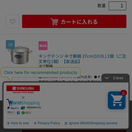
み合わせにより、さらにその美しさを際立たせます。○取っ
数量
手ご好評の最高級品PRO KING同様真鍮合金製取っ手を採
用。機能と美しさにこだわった手に優しい取っ手です。 安
全と快適を提案する電磁調理器用鍋（ステンレス製直火
カートに入れる
OK） ●深さmm：150
34
キングデンジ 半寸胴鍋 27cm(10.0L) 1個（ご注
文単位1個）【直送品】
半寸胴鍋
●SUS445M2（モリブデン鋼2%含有）●オール熱源対応 ※
目盛付 ○材質が違います。独自の新素材で、今までのガス
レンジはもちろん電磁調理器にも100%対応、電磁波の吸収
2502400004827
が一味違います。○強力リベッティング加工独自の強力リベ
キッチン用品・厨房用品
>
調理器具
>
ッティング加工によりスポッティングには無い耐久性を実
現。また特殊金属の採用により異種金属間に発生する電位腐
鍋
>
半寸胴鍋
食も心配いりません。○やっぱりNAKAO、板厚が厚い。保
当サイトはクッキー（Cookie）を使用しています。Cookieの使用に同意いた
温性がアップし熱を逃しません。○美しい仕上がり一つ一つ
27,225
円
価格：
だける場合は「OK」をクリックしてください。
(税込)
プロの手による最高級研磨仕上げ、真鍮合金製取っ手との組
み合わせにより、さらにその美しさを際立たせます。○取っ
数量
OK
手ご好評の最高級品PRO KING同様真鍮合金製取っ手を採
用。機能と美しさにこだわった手に優しい取っ手です。 安