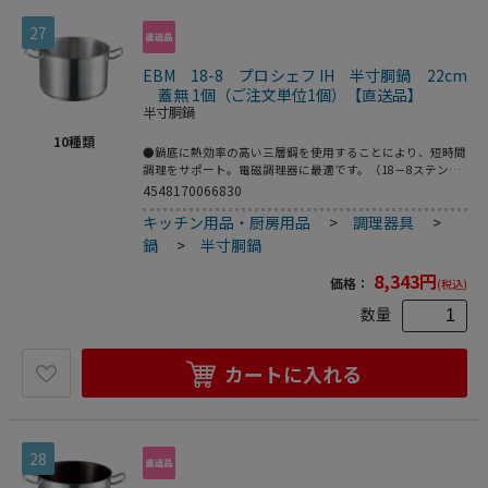
27
EBM 18-8 プロシェフ IH 半寸胴鍋 22cm
蓋無 1個（ご注文単位1個）【直送品】
半寸胴鍋
10
種類
●鍋底に熱効率の高い三層鋼を使用することにより、短時間
調理をサポート。電磁調理器に最適です。（18－8ステンレ
ス、アルミニウム、18－0ステンレス）●ひと目でわかる計
4548170066830
量目盛り採用●鍋の内面に計量メモリを採用スムーズな調理
キッチン用品・厨房用品
>
調理器具
>
行程をサポートします。●200V電磁調理器は非常にパワー
がある為、鍋の変形防止・安全面からボリュームは中以下
鍋
>
半寸胴鍋
で、鍋の状態、内部の温度には細心の注意をお願いします。
●重量：1．7kg●容量：5．1L
8,343
円
価格：
(税込)
数量
カートに入れる
28