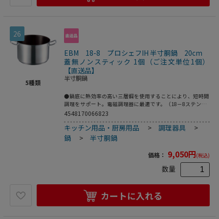
26
EBM 18-8 プロシェフIH 半寸胴鍋 20cm
蓋無ノンスティック 1個（ご注文単位1個）
【直送品】
半寸胴鍋
5
種類
●鍋底に熱効率の高い三層鋼を使用することにより、短時間
調理をサポート。電磁調理器に最適です。（18－8ステンレ
ス、アルミニウム、18－0ステンレス）●カレー・シチュ
4548170066823
ー・ソース等に最適●200V電磁調理器は非常にパワーがあ
キッチン用品・厨房用品
>
調理器具
>
る為、鍋の変形防止・安全面からボリュームは中以下で、鍋
の状態、内部の温度には細心の注意をお願いします。●重
鍋
>
半寸胴鍋
量：1．3kg●容量：4．4L
9,050
円
価格：
(税込)
数量
カートに入れる