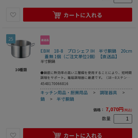
カートに入れる
25
EBM 18-8 プロシェフ IH 半寸胴鍋 20cm
蓋無 1個（ご注文単位1個）【直送品】
半寸胴鍋
10
種類
●鍋底に熱効率の高い三層鋼を使用することにより、短時間
調理をサポート。電磁調理器に最適です。（18－8ステンレ
ス、アルミニウム、18－0ステンレス）●ひと目でわかる計
4548170066816
量目盛り採用●鍋の内面に計量メモリを採用スムーズな調理
キッチン用品・厨房用品
>
調理器具
>
行程をサポートします。●200V電磁調理器は非常にパワー
がある為、鍋の変形防止・安全面からボリュームは中以下
鍋
>
半寸胴鍋
で、鍋の状態、内部の温度には細心の注意をお願いします。
●重量：1．3kg●容量：4．4L
7,070
円
価格：
(税込)
数量
カートに入れる