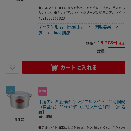
●アルマイト加工により耐蝕性、耐久性にすぐれ、手入れも
カンタン。●キングアルマイトシリーズは従来のアルマイト
加工と違いアルミ生地に直接アルマイト皮膜を施すだけでは
4571335108823
なく研磨仕上げを施し、更にアルマイト加工をしているた
キッチン用品・厨房用品
>
調理器具
>
め、見た目も滑らかで鍋の表面を保護します。●アルミニウ
ムは空気中にさらすと、表面に薄い酸化皮膜をつくります。
鍋
>
半寸胴鍋
この皮膜はアルミニウムの表面を保護し、表面を硬くし、腐
食を防ぐ働きをします。この皮膜を人工的に厚くしたものが
16,778
円
価格：
(税込)
アルマイトです。●重量：2．1kg●容量：10L
数量
カートに入れる
13
中尾アルミ製作所 キングアルマイト 半寸胴鍋
（目盛付）33cm 1個（ご注文単位1個）【直送
品】
半寸胴鍋
9
種類
●アルマイト加工により耐蝕性、耐久性にすぐれ、手入れも