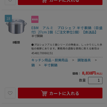
18
EBM アルミ プロシェフ 半寸胴鍋（目盛
付）27cm 1個（ご注文単位1個）【直送品】
半寸胴鍋
8
種類
●プロシェフアルミ鍋シリーズの特長は、しっかりとした余
裕の板厚にあります。業務用の過酷な使用に耐える剛性はも
ちろん、熱が均一にムラなく伝わるので、コゲつきにくく、
4548170066151
長時間の調理にも適しています。本格の仕様をリーズナブル
キッチン用品・厨房用品
>
調理器具
>
にお届けする、業務用のエントリーモデルです。●アルミは
熱伝導に優れているので（ステンレスの約13倍）、鍋全体
鍋
>
半寸胴鍋
からじっくり加熱されます。内部の温度差が少なく、スープ
作りに適しています。板厚が厚いほど熱が分散してコゲつき
8,838
円
価格：
(税込)
にくくなります。●重量：2．1kg●容量：10L
数量
カートに入れる