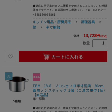
●鍋底に熱効率の高い三層鋼を使用することにより、短時間
調理をサポート。電磁調理器に最適です。（18－8ステンレ
ス、アルミニウム、18－0ステンレス）●カレー・シチュ
4548170066861
ー・ソース等に最適●200V電磁調理器は非常にパワーがあ
キッチン用品・厨房用品
>
調理器具
>
る為、鍋の変形防止・安全面からボリュームは中以下で、鍋
の状態、内部の温度には細心の注意をお願いします。●重
鍋
>
半寸胴鍋
量：2．6kg●容量：9．3L
13,728
円
価格：
(税込)
数量
カートに入れる
31
EBM 18-8 プロシェフIH 半寸胴鍋 30cm
蓋無ノンスティック 1個（ご注文単位1個）
【直送品】
半寸胴鍋
5
種類
●鍋底に熱効率の高い三層鋼を使用することにより、短時間
調理をサポート。電磁調理器に最適です。（18－8ステンレ