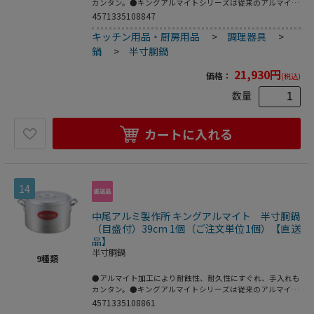
カンタン。●キングアルマイトシリーズは従来のアルマイト
加工と違いアルミ生地に直接アルマイト皮膜を施すだけでは
4571335108847
なく研磨仕上げを施し、更にアルマイト加工をしているた
キッチン用品・厨房用品
>
調理器具
>
め、見た目も滑らかで鍋の表面を保護します。●アルミニウ
ムは空気中にさらすと、表面に薄い酸化皮膜をつくります。
鍋
>
半寸胴鍋
この皮膜はアルミニウムの表面を保護し、表面を硬くし、腐
食を防ぐ働きをします。この皮膜を人工的に厚くしたものが
21,930
円
価格：
(税込)
アルマイトです。●重量：3．3kg●容量：18L
数量
カートに入れる
14
中尾アルミ製作所 キングアルマイト 半寸胴鍋
（目盛付）39cm 1個（ご注文単位1個）【直送
品】
半寸胴鍋
9
種類
●アルマイト加工により耐蝕性、耐久性にすぐれ、手入れも
カンタン。●キングアルマイトシリーズは従来のアルマイト
加工と違いアルミ生地に直接アルマイト皮膜を施すだけでは
4571335108861
なく研磨仕上げを施し、更にアルマイト加工をしているた