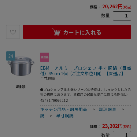
作りに適しています。板厚が厚いほど熱が分散してコゲつき
20,262
円
価格：
(税込)
にくくなります。●重量：5．7kg●容量：38L
数量
カートに入れる
24
EBM アルミ プロシェフ 半寸胴鍋（目盛
付）45cm 1個（ご注文単位1個）【直送品】
半寸胴鍋
8
種類
●プロシェフアルミ鍋シリーズの特長は、しっかりとした余
裕の板厚にあります。業務用の過酷な使用に耐える剛性はも
ちろん、熱が均一にムラなく伝わるので、コゲつきにくく、
4548170066212
長時間の調理にも適しています。本格の仕様をリーズナブル
キッチン用品・厨房用品
>
調理器具
>
にお届けする、業務用のエントリーモデルです。●アルミは
熱伝導に優れているので（ステンレスの約13倍）、鍋全体
鍋
>
半寸胴鍋
からじっくり加熱されます。内部の温度差が少なく、スープ
作りに適しています。板厚が厚いほど熱が分散してコゲつき
23,202
円
価格：
(税込)
にくくなります。●重量：6．8kg●容量：46L
数量