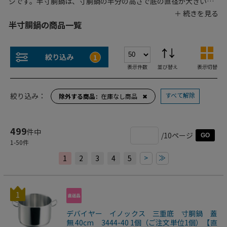
ジです。半寸胴鍋は、寸胴鍋の半分の高さで底の直径が大きい特
殊な形状の鍋です。業務用にも家庭用にも便利な商品で、アルミ
やステンレスなどの素材があります。ガス専用のほかにもIH対応
半寸胴鍋の商品一覧
のものも多く、調理時間を短縮できます。さまざまなサイズがあ
り、1個から用途に合わせて最適な鍋をお選びください。蓋付きの
ものや、表面に加工が施されたものなど、料理に合わせて選ぶこ
絞り込み
1
とが可能です。飲食店の厨房やプロの料理人におすすめの業務用
表示件数
並び替え
表示切替
半寸胴鍋を種類豊富にご用意しています。
すべて解除
絞り込み：
除外する商品
在庫なし商品
✖
499
件中
/10ページ
GO
1
-
50
件
>
≫
1
2
3
4
5
1
デバイヤー イノックス 三重底 寸胴鍋 蓋
無 40cm 3444-40 1個（ご注文単位1個）【直