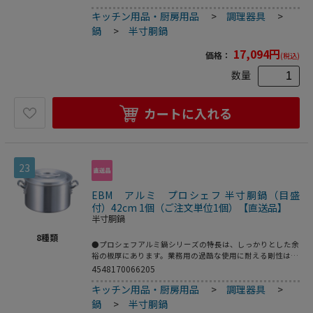
長時間の調理にも適しています。本格の仕様をリーズナブル
キッチン用品・厨房用品
>
調理器具
>
にお届けする、業務用のエントリーモデルです。●アルミは
熱伝導に優れているので（ステンレスの約13倍）、鍋全体
鍋
>
半寸胴鍋
からじっくり加熱されます。内部の温度差が少なく、スープ
作りに適しています。板厚が厚いほど熱が分散してコゲつき
17,094
円
価格：
(税込)
にくくなります。●重量：4．9kg●容量：28L
数量
カートに入れる
23
EBM アルミ プロシェフ 半寸胴鍋（目盛
付）42cm 1個（ご注文単位1個）【直送品】
半寸胴鍋
8
種類
●プロシェフアルミ鍋シリーズの特長は、しっかりとした余
裕の板厚にあります。業務用の過酷な使用に耐える剛性はも
ちろん、熱が均一にムラなく伝わるので、コゲつきにくく、
4548170066205
長時間の調理にも適しています。本格の仕様をリーズナブル
キッチン用品・厨房用品
>
調理器具
>
にお届けする、業務用のエントリーモデルです。●アルミは
熱伝導に優れているので（ステンレスの約13倍）、鍋全体
鍋
>
半寸胴鍋
からじっくり加熱されます。内部の温度差が少なく、スープ