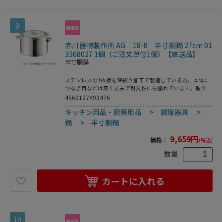
9
赤川器物製作所 AG 18-8 半寸胴鍋 27cm 01
3368027 1個（ご注文単位1個）【直送品】
半寸胴鍋
ステンレスの1枚板を深絞り加工で製造している為、本体に
つなぎ目などは無く丈夫で耐久性にも優れています。握りや
すい大きな取手。蓋は本体の縁に引掛ける金具付き。●容
4560127493476
量：10．0L●重量：1840g
キッチン用品・厨房用品
>
調理器具
>
鍋
>
半寸胴鍋
9,659
円
価格：
(税込)
数量
カートに入れる
10