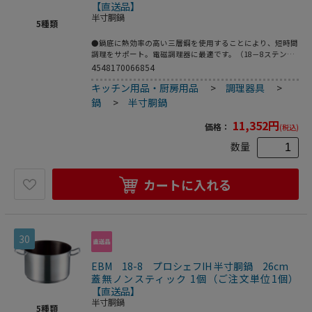
【直送品】
半寸胴鍋
5
種類
●鍋底に熱効率の高い三層鋼を使用することにより、短時間
調理をサポート。電磁調理器に最適です。（18－8ステンレ
ス、アルミニウム、18－0ステンレス）●カレー・シチュ
4548170066854
ー・ソース等に最適●200V電磁調理器は非常にパワーがあ
キッチン用品・厨房用品
>
調理器具
>
る為、鍋の変形防止・安全面からボリュームは中以下で、鍋
の状態、内部の温度には細心の注意をお願いします。●重
鍋
>
半寸胴鍋
量：2．2kg●容量：7．2L
11,352
円
価格：
(税込)
数量
カートに入れる
30
EBM 18-8 プロシェフIH 半寸胴鍋 26cm
蓋無ノンスティック 1個（ご注文単位1個）
【直送品】
半寸胴鍋
5
種類