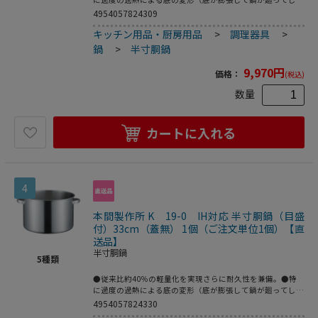
うような場合もあり危険です。）を防ぐために、底の中心部
4954057824309
を押し上げる特別な底押し加工を新潟県工業技術研究所様と
キッチン用品・厨房用品
>
調理器具
>
東京電力様で共同開発（現在特許申請中）したスペシャルバ
ージョンです。●サテン仕上。●重量：1．9kg●容量：
鍋
>
半寸胴鍋
13．8L
9,970
円
価格：
(税込)
数量
カートに入れる
4
本間製作所 K 19-0 IH対応 半寸胴鍋（目盛
付）33cm（蓋無） 1個（ご注文単位1個）【直
送品】
半寸胴鍋
5
種類
●従来比約40％の軽量化を実現さらに耐久性を兼備。●特
に過度の過熱による底の変形（底が膨張して鍋が廻ってしま
うような場合もあり危険です。）を防ぐために、底の中心部
4954057824330
を押し上げる特別な底押し加工を新潟県工業技術研究所様と