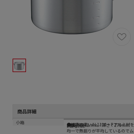
商品詳細
商品説明
メーカー品番
サイズ
重量
小箱
●純度の高いAL1100－Pアル
0088100
外径：φ441mm／深さ：270mm
5.6kg
1個（1個）
均一で熱廻りが平均しているのでム