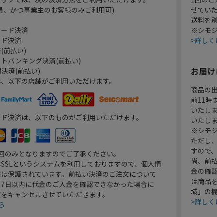
員、かつ事業主のお客様のみご利用可)
せてい
送料を
カード決済
※シモジ
ード決済
>詳しく
(前払い)
トバンキング決済(前払い)
お届け
決済(前払い)
は、以下の店舗がご利用いただけます。
商品の
前11
いたし
ード決済は、以下のものがご利用いただけます。
いたし
※シモジ
ただし
すので
1回のみとなりますのでご了承ください。
尚、前
SSLというシステムを利用しておりますので、個人情
金の確
報は保護されています。前払い決済のご注文について
は商品
り7日以内に代金のご入金を確認できなかった場合に
域」の
文をキャンセルさせていただきます。
>詳しく
ら