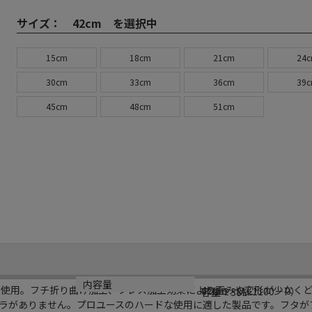
サイズ：
42cm を選択中
15cm
18cm
21cm
24
30cm
33cm
36cm
39
45cm
48cm
51cm
規格
材質
内容量
ミ材を使用。フチ折り曲げ加工、プレス加工効果により歪みや変形が少なく
42cm
アルミ（AL1100－P）
容量：38L
ラがありません。プロユースのハードな使用に適した製品です。フタが