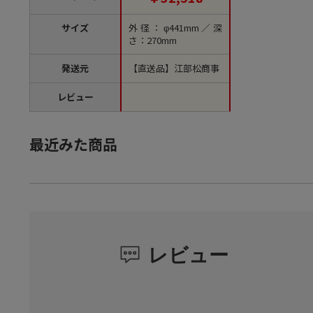
サイズ
外径：φ441mm／深
さ：270mm
発送元
【直送品】江部松商事
レビュー
最近みた商品
レビュー