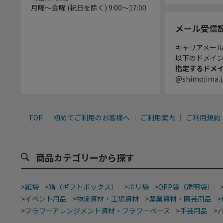
月曜～金曜 (祝日を除く) 9:00～17:00
メール受信
キャリアメー
以下のドメイ
指定するドメ
@shimojima.j
TOP
初めてご利用のお客様へ
ご利用案内
ご利用規約
商品カテゴリーから探す
>
紙袋
>
箱（ギフトボックス）
>
ポリ袋
>
OPP袋（透明袋）
>
イベント用品
>
物流資材・工場資材
>
農業資材・園芸用品
>
>
フラワーアレンジメント資材・フラワーベース
>
手芸用品
>