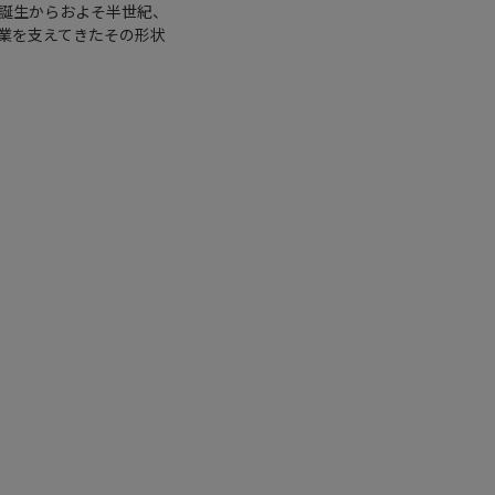
誕生からおよそ半世紀、
業を支えてきたその形状