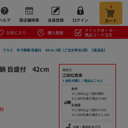
0
ヘルプ
実店舗検索
会員登録
ログイン
カート
クイックオーダー
お気に入り
購入履歴
商品コード注文
 アルミ 半寸胴鍋 目盛付 42cm 1個（ご注文単位1個）【直送品】
 目盛付 42cm
発送元
江部松商事
送料対策に！商品はこちら
本州
￥3,980以上で送料無料
￥3,980未満の場合￥880
北海道
込)
￥3,980以上で送料￥550
￥3,980未満の場合￥1,100
沖縄・離島配送不可