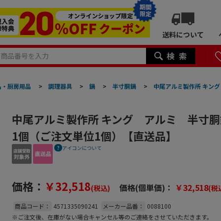
期間
限定
送料について
品・厨房用品
>
調理器具
>
鍋
>
半寸胴鍋
>
中尾アルミ製作所 キング
中尾アルミ製作所 キング アルミ 半寸胴鍋
1個（ご注文単位1個）【直送品】
アイコンについて
価格：
￥32,518
価格(個単価)：
￥32,518
(税込)
(税
商品コード：
4571335090241
メーカー品番：
0088100
※ご注文後、在庫がない場合キャンセル等のご連絡をさせていただきます。