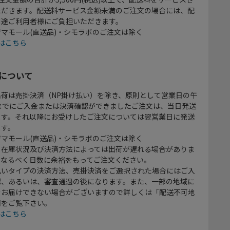
ただきます。配送料サービス金額未満のご注文の場合には、配
別途ご利用者様にご負担いただきます。
マモール(直送品)・シモラボのご注文は除く
はこちら
について
出荷は売掛決済（NP掛け払い）を除き、原則として営業日の午
時までにご入金または決済確認ができましたご注文は、当日発送
ます。それ以降にお受けしたご注文については翌営業日に発送
ます。
マモール(直送品)・シモラボのご注文は除く
、在庫状況及び決済方法によっては出荷が遅れる場合がありま
、なるべく日数に余裕をもってご注文ください。
払いタイプの決済方法、売掛決済をご選択された場合にはご入
認、あるいは、審査通過の後になります。また、一部の地域に
をお届けできない場合がございますので詳しくは「配送不可地
欄をご覧下さい。
はこちら