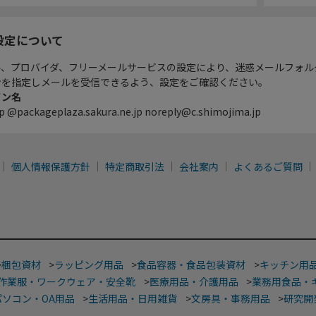
設定について
ル、プロバイダ、フリーメールサービスの設定により、迷惑メールフォル
ンを指定しメールを受信できるよう、設定をご確認ください。
イン名
p @packageplaza.sakura.ne.jp noreply@c.shimojima.jp
個人情報保護方針
特定商取引法
会社案内
よくあるご質問
>
梱包資材
>
ラッピング用品
>
食品容器・食品包装資材
>
キッチン用
作業服・ワークウェア・安全靴
>
医療用品・介護用品
>
業務用食品・
パソコン・OA用品
>
生活用品・日用雑貨
>
文房具・事務用品
>
研究開