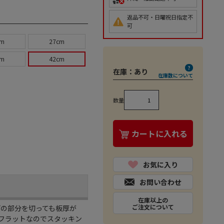
返品不可・日曜祝日指定不
可
cm
27cm
cm
42cm
在庫：
あり
在庫数について
数量
カートに入れる
お気に入り
お問い合わせ
在庫以上の
ご注文について
どの部分を切っても板厚が
フラットなのでスタッキン