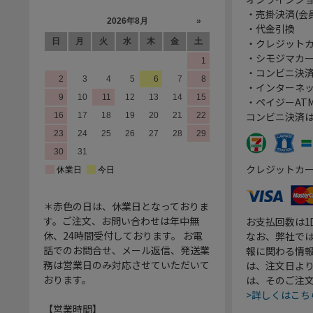
・売掛決済(会
・代金引換
・クレジット
・シモジマカ
・コンビニ決済
・インターネッ
・ペイジーATM
コンビニ決済
クレジットカ
＊赤色の日は、休業日となっておりま
す。ご注文、お問い合わせは年中無
お支払回数は
休、24時間受付しております。 お電
なお、弊社では
話でのお問合せ、メール返信、発送業
報に関わる情
務は営業日のみ対応させていただいて
は、注文日よ
おります。
は、そのご注
>詳しくはこち
【営業時間】