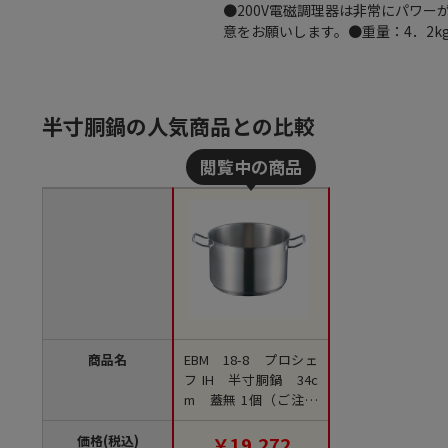
●200V電磁調理器は非常にパワ
意をお願いします。●重量：4．2kg
半寸胴鍋の人気商品との比較
商品名
EBM 18-8 プロシェ
フ IH 半寸胴鍋 34c
m 蓋無 1個（ご注文
単位1個）【直送品】
価格(税込)
￥19,272