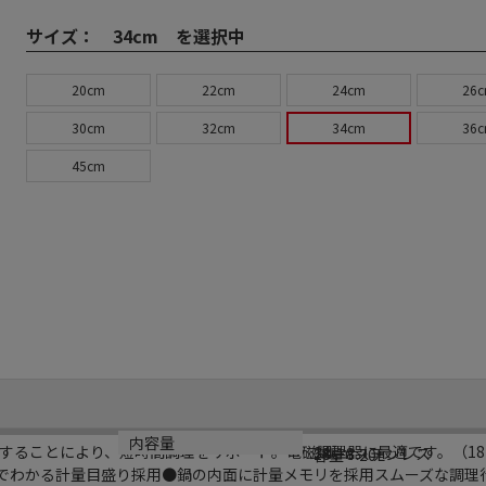
サイズ：
34cm を選択中
20cm
22cm
24cm
26
30cm
32cm
34cm
36
45cm
規格
材質
内容量
することにより、短時間調理をサポート。電磁調理器に最適です。（18
34cm
18－8ステンレス
容量：20L
目でわかる計量目盛り採用●鍋の内面に計量メモリを採用スムーズな調理