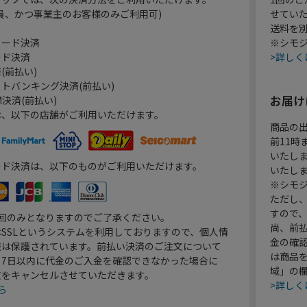
員、かつ事業主のお客様のみご利用可)
せてい
送料を
カード決済
※シモジ
ード決済
>詳しく
(前払い)
トバンキング決済(前払い)
お届け
決済(前払い)
は、以下の店舗がご利用いただけます。
商品の
前11
いたし
ード決済は、以下のものがご利用いただけます。
いたし
※シモジ
ただし
すので
1回のみとなりますのでご了承ください。
尚、前
SSLというシステムを利用しておりますので、個人情
金の確
報は保護されています。前払い決済のご注文について
は商品
り7日以内に代金のご入金を確認できなかった場合に
域」の
文をキャンセルさせていただきます。
>詳しく
ら