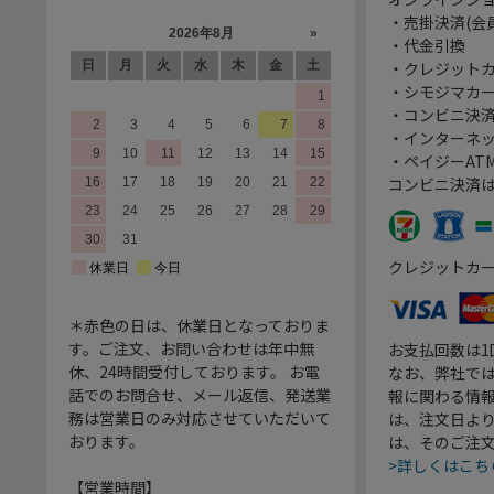
・売掛決済(会
・代金引換
・クレジット
・シモジマカ
・コンビニ決済
・インターネッ
・ペイジーATM
コンビニ決済
クレジットカ
＊赤色の日は、休業日となっておりま
す。ご注文、お問い合わせは年中無
お支払回数は
休、24時間受付しております。 お電
なお、弊社では
話でのお問合せ、メール返信、発送業
報に関わる情
務は営業日のみ対応させていただいて
は、注文日よ
おります。
は、そのご注
>詳しくはこち
【営業時間】