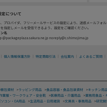
設定について
ル、プロバイダ、フリーメールサービスの設定により、迷惑メールフォル
ンを指定しメールを受信できるよう、設定をご確認ください。
イン名
p @packageplaza.sakura.ne.jp noreply@c.shimojima.jp
個人情報保護方針
特定商取引法
会社案内
よくあるご質問
>
梱包資材
>
ラッピング用品
>
食品容器・食品包装資材
>
キッチン用
作業服・ワークウェア・安全靴
>
医療用品・介護用品
>
業務用食品・
パソコン・OA用品
>
生活用品・日用雑貨
>
文房具・事務用品
>
研究開