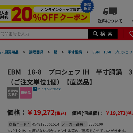
期間
限定
送料について
品・厨房用品
>
調理器具
>
鍋
>
半寸胴鍋
>
EBM 18-8 プロシェ
EBM 18-8 プロシェフ IH 半寸胴鍋 3
（ご注文単位1個）【直送品】
アイコンについて
価格：
￥19,272
価格(個単価)：
￥19,272
(税込)
(税
商品コード：
4548170061514
メーカー品番：
8886100
※ご注文後、在庫がない場合キャンセル等のご連絡をさせていただきます。