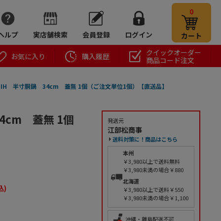
0
ヘルプ
実店舗検索
会員登録
ログイン
カート
クイックオーダー
お気に入り
購入履歴
商品コード注文
フ IH 半寸胴鍋 34cm 蓋無 1個（ご注文単位1個）【直送品】
4cm 蓋無 1個
発送元
江部松商事
送料対策に！商品はこちら
本州
￥3,980以上で送料無料
￥3,980未満の場合￥880
北海道
込)
￥3,980以上で送料￥550
￥3,980未満の場合￥1,100
沖縄・離島配送不可