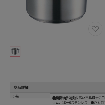
商品詳細
商品説明
メーカー品番
サイズ
重量
小箱
●鍋底に熱効率の高い三層鋼を使用
8886100
φ353mm／底径：320mm
4.2kg
1個（1個）
ウム、18－0ステンレス）●ひと