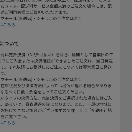
ただきます。配送料サービス金額未満のご注文の場合には、配
別途ご利用者様にご負担いただきます。
マモール(直送品)・シモラボのご注文は除く
はこちら
について
出荷は売掛決済（NP掛け払い）を除き、原則として営業日の午
時までにご入金または決済確認ができましたご注文は、当日発送
ます。それ以降にお受けしたご注文については翌営業日に発送
ます。
マモール(直送品)・シモラボのご注文は除く
、在庫状況及び決済方法によっては出荷が遅れる場合がありま
、なるべく日数に余裕をもってご注文ください。
払いタイプの決済方法、売掛決済をご選択された場合にはご入
認、あるいは、審査通過の後になります。また、一部の地域に
をお届けできない場合がございますので詳しくは「配送不可地
欄をご覧下さい。
はこちら