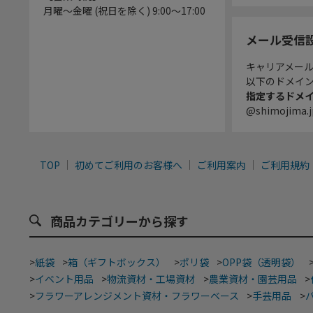
月曜～金曜 (祝日を除く) 9:00～17:00
メール受信
キャリアメー
以下のドメイ
指定するドメ
@shimojima.j
TOP
初めてご利用のお客様へ
ご利用案内
ご利用規約
商品カテゴリーから探す
>
紙袋
>
箱（ギフトボックス）
>
ポリ袋
>
OPP袋（透明袋）
>
イベント用品
>
物流資材・工場資材
>
農業資材・園芸用品
>
>
フラワーアレンジメント資材・フラワーベース
>
手芸用品
>