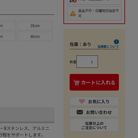
返品不可・日曜祝日指定不
可
cm
28cm
cm
40cm
在庫：
あり
在庫数について
数量
カートに入れる
お気に入り
お問い合わせ
在庫以上の
ご注文について
－8ステンレス、アルミニ
行程をサポートします。