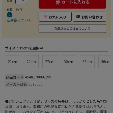
数量
カートに入れる
あり
在庫：
お気に入り
お問い合わせ
在庫数について
在庫以上のご注文について
サイズ：
39cmを選択中
21cm
24cm
27cm
30cm
33cm
36cm
4548170066199
商品コード
8870600
メーカー品番
●プロシェフアルミ鍋シリーズの特長は、しっかりとした余裕の
板厚にあります。業務用の過酷な使用に耐える剛性はもちろん、
熱が均一にムラなく伝わるので、コゲつきにくく、長時間の調理