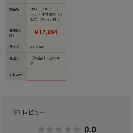
商品名
EBM アルミ プロ
シェフ 半寸胴鍋（目
盛付）39cm 1個（ご
注文単位1個）【直送
品】
価格(税
￥17,094
込)
サイズ
φ415mm
発送元
【直送品】江部松商
事
レビュー
レビュー
0.0