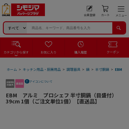
会員登録
カート
メニュー
クーポン
カテゴリから探す
お気に入り
購入履歴
ホーム
>
キッチン用品・厨房用品
>
調理器具
>
鍋
>
半寸胴鍋
>
EBM 
アイコンについて
EBM アルミ プロシェフ 半寸胴鍋（目盛付）
39cm 1個（ご注文単位1個）【直送品】