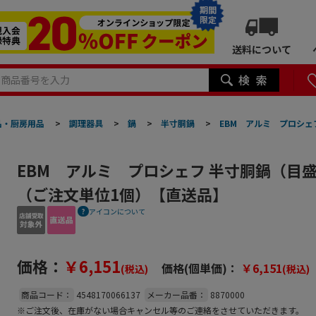
期間
限定
送料について
品・厨房用品
>
調理器具
>
鍋
>
半寸胴鍋
>
EBM アルミ プロシェ
EBM アルミ プロシェフ 半寸胴鍋（目盛付
（ご注文単位1個）【直送品】
アイコンについて
価格：
￥6,151
価格(個単価)：
￥6,151
(税込)
(税込)
商品コード：
4548170066137
メーカー品番：
8870000
※ご注文後、在庫がない場合キャンセル等のご連絡をさせていただきます。