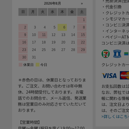
・売掛決済(会
・代金引換
・クレジット
・シモジマカ
・コンビニ決済
・インターネッ
・ペイジーATM
コンビニ決済
クレジットカ
＊赤色の日は、休業日となっておりま
す。ご注文、お問い合わせは年中無
お支払回数は
休、24時間受付しております。 お電
なお、弊社では
話でのお問合せ、メール返信、発送業
報に関わる情
務は営業日のみ対応させていただいて
は、注文日よ
おります。
は、そのご注
>詳しくはこち
【営業時間】
月曜～金曜 (祝日を除く) 9:00～17:00