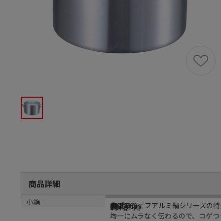
商品詳細
商品説明
メーカー品番
サイズ
重量
小箱
●プロシェフアルミ鍋シリーズの特
8870000
φ230mm
1.3kg
1個（1個）
均一にムラなく伝わるので、コゲつ