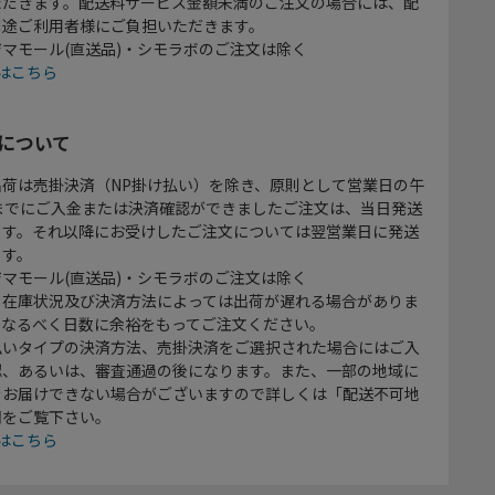
ただきます。配送料サービス金額未満のご注文の場合には、配
別途ご利用者様にご負担いただきます。
マモール(直送品)・シモラボのご注文は除く
はこちら
について
出荷は売掛決済（NP掛け払い）を除き、原則として営業日の午
時までにご入金または決済確認ができましたご注文は、当日発送
ます。それ以降にお受けしたご注文については翌営業日に発送
ます。
マモール(直送品)・シモラボのご注文は除く
、在庫状況及び決済方法によっては出荷が遅れる場合がありま
、なるべく日数に余裕をもってご注文ください。
払いタイプの決済方法、売掛決済をご選択された場合にはご入
認、あるいは、審査通過の後になります。また、一部の地域に
をお届けできない場合がございますので詳しくは「配送不可地
欄をご覧下さい。
はこちら