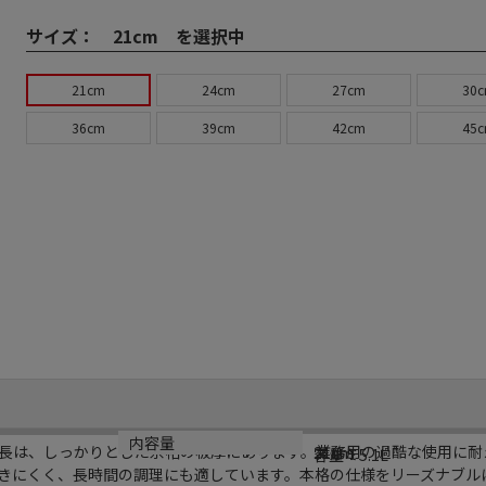
サイズ：
21cm を選択中
21cm
24cm
27cm
30
36cm
39cm
42cm
45
規格
材質
内容量
長は、しっかりとした余裕の板厚にあります。業務用の過酷な使用に耐
21cm
アルミ
容量：5.1L
きにくく、長時間の調理にも適しています。本格の仕様をリーズナブル