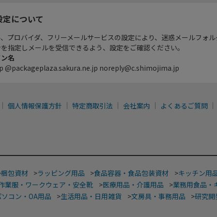
設定について
ル、プロバイダ、フリーメールサービスの設定により、迷惑メールフォル
ンを指定しメールを受信できるよう、設定をご確認ください。
イン名
p @packageplaza.sakura.ne.jp noreply@c.shimojima.jp
個人情報保護方針
特定商取引法
会社案内
よくあるご質問
>
梱包資材
>
ラッピング用品
>
食品容器・食品包装資材
>
キッチン用
作業服・ワークウェア・安全靴
>
医療用品・介護用品
>
業務用食品・
パソコン・OA用品
>
生活用品・日用雑貨
>
文房具・事務用品
>
研究開