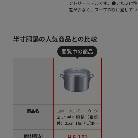
ントリーモデルです。●アルミは熱
差が少なく、スープ作りに適してい
半寸胴鍋の人気商品との比較
商品名
EBM アルミ プロシ
ェフ 半寸胴鍋（目盛
付）21cm 1個（ご注文
単位1個）【直送品】
価格(税込)
￥6,151