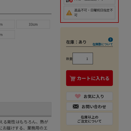
返品不可・日曜祝日指定不
可
cm
33cm
cm
在庫：
あり
在庫数について
数量
カートに入れる
お気に入り
お問い合わせ
在庫以上の
ご注文について
える剛性はもちろん、熱が
にお届けする、業務用のエ