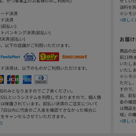
員、かつ事業主のお客様のみご利用可)
せてい
送料を
カード決済
※シモジ
ード決済
>詳しく
(前払い)
トバンキング決済(前払い)
お届け
決済(前払い)
は、以下の店舗がご利用いただけます。
商品の
前11
いたし
ード決済は、以下のものがご利用いただけます。
いたし
※シモジ
ただし
すので
1回のみとなりますのでご了承ください。
尚、前
SSLというシステムを利用しておりますので、個人情
金の確
報は保護されています。前払い決済のご注文について
は商品
り7日以内に代金のご入金を確認できなかった場合に
域」の
文をキャンセルさせていただきます。
>詳しく
ら