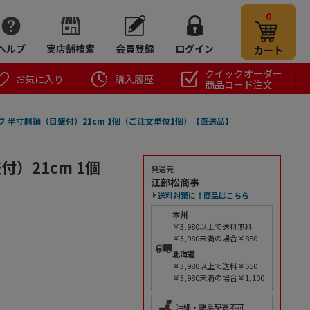
0
ヘルプ
実店舗検索
会員登録
ログイン
カート
クイックオーダー
お気に入り
購入履歴
商品コード注文
フ 半寸胴鍋（目盛付）21cm 1個（ご注文単位1個）【直送品】
）21cm 1個
発送元
江部松商事
送料対策に！商品はこちら
本州
￥3,980以上で送料無料
￥3,980未満の場合￥880
北海道
￥3,980以上で送料￥550
￥3,980未満の場合￥1,100
沖縄・離島配送不可