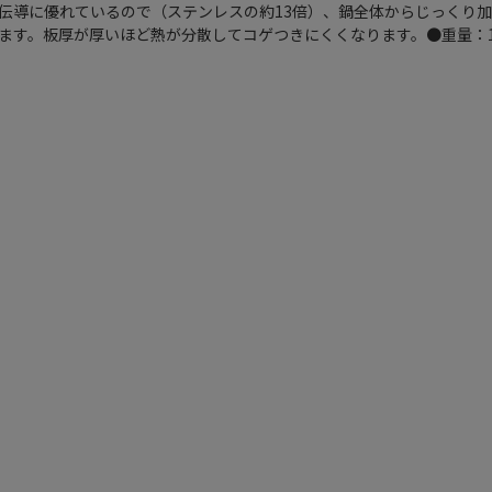
伝導に優れているので（ステンレスの約13倍）、鍋全体からじっくり
ます。板厚が厚いほど熱が分散してコゲつきにくくなります。●重量：1．