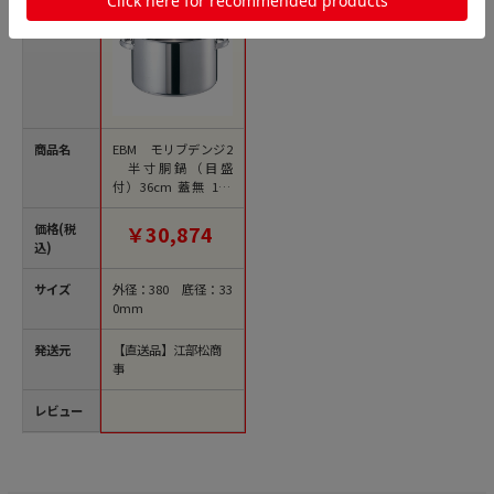
商品名
EBM モリブデンジ2
半寸胴鍋（目盛
付）36cm 蓋無 1個
（ご注文単位1個）
【直送品】
価格(税
￥30,874
込)
サイズ
外径：380 底径：33
0mm
発送元
【直送品】江部松商
事
レビュー