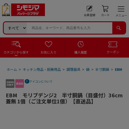
会員登録
カート
メニュー
クーポン
カテゴリから探す
お気に入り
購入履歴
ホーム
>
キッチン用品・厨房用品
>
調理器具
>
鍋
>
半寸胴鍋
>
EBM 
アイコンについて
EBM モリブデンジ2 半寸胴鍋（目盛付）36cm
蓋無 1個（ご注文単位1個）【直送品】