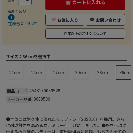
数量
カートに入れる
あり
在庫：
お気に入り
お問い合わせ
在庫数について
在庫以上のご注文について
サイズ：
36cmを選択中
21cm
24cm
27cm
30cm
33cm
36cm
4548170059528
商品コード
8689500
メーカー品番
●本体には耐久性に優れたモリブデン（SUS316）を採用。さら
に耐腐蝕性を高める為、ミラー仕上げにしました。●熱を平均に
伝える極厚底のボディーは、電磁調理器に最適。もちろん全ての