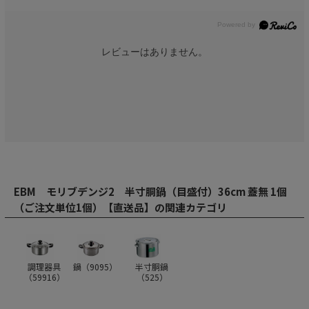
レビューはありません。
EBM モリブデンジ2 半寸胴鍋（目盛付）36cm 蓋無 1個
（ご注文単位1個）【直送品】の関連カテゴリ
調理器具
鍋（
9095
）
半寸胴鍋
（
59916
）
（
525
）