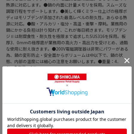
熱源に対応します。●鍋の内面に計量メモリを採用。スムーズな
調理行程をサポートします。●美しく輝くミラー仕上げの極厚ボ
ディはモリブデンが添加された最高レベルの耐久性。あらゆる熱
源に対応。●酸・アルカリ・塩分・高温・衝撃・摩耗。業務用の
鍋にかかる負担は計り知れず、これが毎日続きます。モリブデン
ジⅡは耐腐食性・耐久性を極限まで追求したSUS316を採用。板
厚3．0mmの極厚底が業務用の高火力・高出力を受けとめ、過酷
な使用に耐え抜きます。●200V電磁調理器は非常にパワーがある
為、鍋の変形防止・安全面からボリュームは中以下で、鍋の状
態、内部の温度には細心の注意をお願いします。●重量：4．
4kg●容量：24L
商品詳細
半寸胴鍋の人気商品との比較