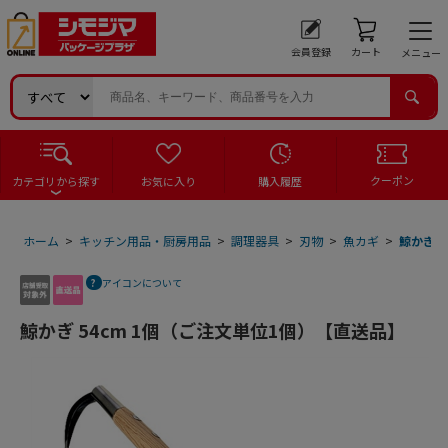
会員登録
カート
メニュー
クーポン
カテゴリから探す
お気に入り
購入履歴
ホーム
>
キッチン用品・厨房用品
>
調理器具
>
刃物
>
魚カギ
>
鯨かぎ 
アイコンについて
鯨かぎ 54cm 1個（ご注文単位1個）【直送品】