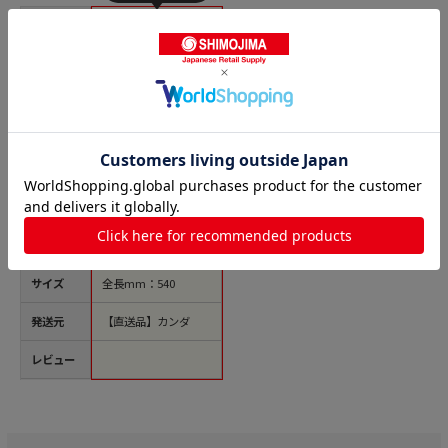
商品名
鯨かぎ 54cm 1個（ご
注文単位1個）【直送
品】
価格(税
￥4,596
込)
サイズ
全長mm：540
発送元
【直送品】カンダ
レビュー