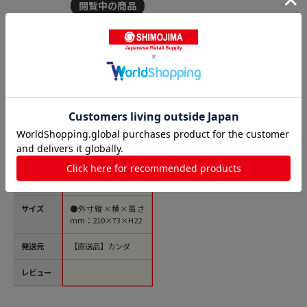
商品名
キング №6000 S-1型
台付 1個（ご注文単位
1個）【直送品】
価格(税
￥5,233
込)
サイズ
●外寸縦×横×高さ
mm：210×73×H22
発送元
【直送品】カンダ
レビュー