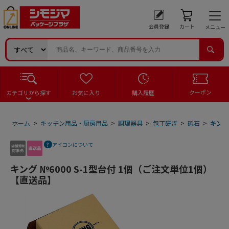
会員登録
カート
メニュー
クーポン
カテゴリから探す
お気に入り
購入履歴
ホーム
>
キッチン用品・厨房用品
>
調理器具
>
包丁研ぎ
>
砥石
>
キング
アイコンについて
キング №6000 S-1型台付 1個（ご注文単位1個）
【直送品】