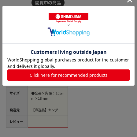
商品名
ST鶴印別上骨抜西型1
05mm 1個（ご注文単
位1個）【直送品】
価格(税
￥750
込)
サイズ
●全長×先幅：105m
m×18mm
発送元
【直送品】カンダ
レビュー