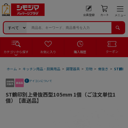
会員登録
カート
メニュー
クーポン
カテゴリから探す
お気に入り
購入履歴
ホーム
>
キッチン用品・厨房用品
>
調理器具
>
刃物
>
骨抜き
>
ST鶴印
アイコンについて
ST鶴印別上骨抜西型105mm 1個（ご注文単位1
個）【直送品】