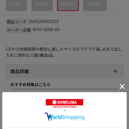
100枚入
300枚入
500枚入
1000枚入
2505100002223
商品コード
KF03-0500-AS
メーカー品番
CDや小物雑貨類の梱包に適したサイズのプチプチ袋｡丈夫で出し
入れに便利な三層(構造)品｡
商品詳細
おすすめ特集はこちら