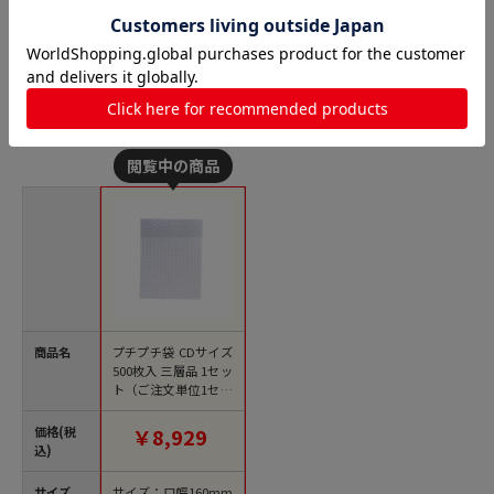
プチプチ袋（エアキャップ袋）の人気商品との比較
商品名
プチプチ袋 CDサイズ
500枚入 三層品 1セッ
ト（ご注文単位1セッ
ト）【直送品】
価格(税
￥8,929
込)
サイズ
サイズ：口幅160mm