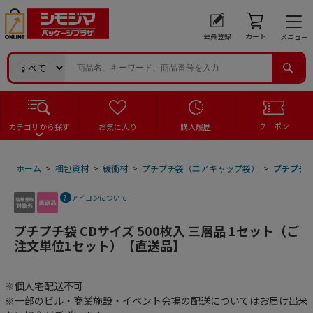
会員登録
カート
メニュー
クーポン
カテゴリから探す
お気に入り
購入履歴
ホーム
>
梱包資材
>
緩衝材
>
プチプチ袋（エアキャップ袋）
>
プチプチ袋
アイコンについて
プチプチ袋 CDサイズ 500枚入 三層品 1セット（ご
注文単位1セット）【直送品】
※個人宅配送不可
※一部のビル・商業施設・イベント会場の配送についてはお届け出来