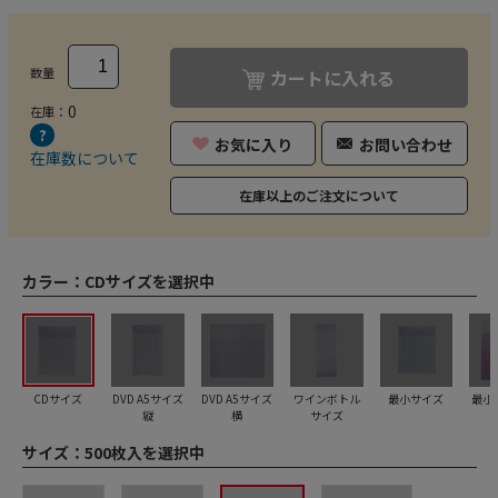
数量
カートに入れる
0
在庫：
お気に入り
お問い合わせ
在庫数について
在庫以上のご注文について
カラー：
CDサイズを選択中
CDサイズ
DVD A5サイズ
DVD A5サイズ
ワインボトル
最小サイズ
最小
縦
横
サイズ
サイズ：
500枚入を選択中