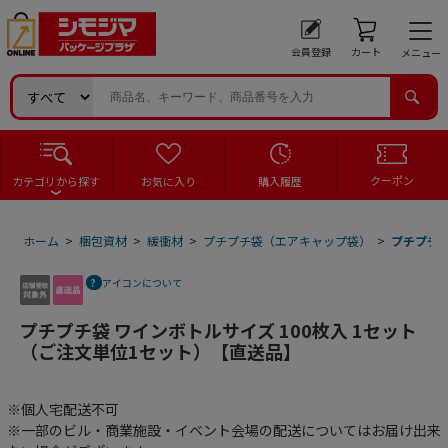
会員登録
カート
メニュー
クーポン
カテゴリから探す
お気に入り
購入履歴
ホーム
>
梱包資材
>
緩衝材
>
プチプチ袋（エアキャップ袋）
>
プチプチ袋
アイコンについて
プチプチ袋 ワインボトルサイズ 100枚入 1セット
（ご注文単位1セット）【直送品】
※個人宅配送不可
※一部のビル・商業施設・イベント会場の配送についてはお届け出来