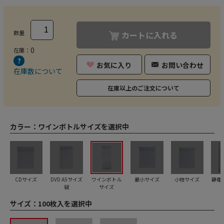
数量
カートに入れる
0
在庫：
お気に入り
お問い合わせ
在庫数について
在庫以上のご注文について
カラー：
ワインボトルサイズを選択中
CDサイズ
DVD A5サイズ
ワインボトル
最小サイズ
小物サイズ
静電防
縦
サイズ
サイズ：
100枚入を選択中