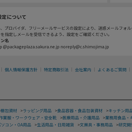
設定について
ル、プロバイダ、フリーメールサービスの設定により、迷惑メールフォル
ンを指定しメールを受信できるよう、設定をご確認ください。
イン名
p @packageplaza.sakura.ne.jp noreply@c.shimojima.jp
個人情報保護方針
特定商取引法
会社案内
よくあるご質問
>
梱包資材
>
ラッピング用品
>
食品容器・食品包装資材
>
キッチン用
作業服・ワークウェア・安全靴
>
医療用品・介護用品
>
業務用食品・
パソコン・OA用品
>
生活用品・日用雑貨
>
文房具・事務用品
>
研究開