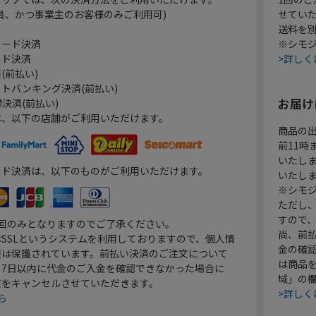
員、かつ事業主のお客様のみご利用可)
せてい
送料を
カード決済
※シモジ
ード決済
>詳しく
(前払い)
トバンキング決済(前払い)
お届け
決済(前払い)
は、以下の店舗がご利用いただけます。
商品の
前11
いたし
ード決済は、以下のものがご利用いただけます。
いたし
※シモジ
ただし
すので
1回のみとなりますのでご了承ください。
尚、前
SSLというシステムを利用しておりますので、個人情
金の確
報は保護されています。前払い決済のご注文について
は商品
り7日以内に代金のご入金を確認できなかった場合に
域」の
文をキャンセルさせていただきます。
>詳しく
ら