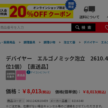
期間
限定
送料について
品・厨房用品
>
調理器具
>
調理小物
>
泡立て器
>
デバイヤー エルゴ
デバイヤー エルゴノミック泡立 2610.4
位1個）【直送品】
アイコンについて
価格：
￥8,013
価格(個単価)：
￥8,013
(税込)
(税込)
商品コード：
3011242610459
メーカー品番：
8216340
※ご注文後、在庫がない場合キャンセル等のご連絡をさせていただきます。