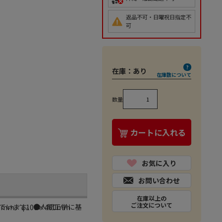
返品不可・日曜祝日指定不
可
在庫：
あり
在庫数について
数量
カートに入れる
お気に入り
お問い合わせ
在庫以上の
ご注文について
ています。●人間工学に基
mm／φ100×460mm