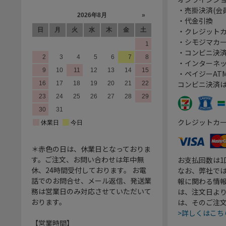
・売掛決済(会
・代金引換
・クレジット
・シモジマカ
・コンビニ決済
・インターネッ
・ペイジーATM
コンビニ決済
クレジットカ
＊赤色の日は、休業日となっておりま
す。ご注文、お問い合わせは年中無
お支払回数は
休、24時間受付しております。 お電
なお、弊社では
話でのお問合せ、メール返信、発送業
報に関わる情
務は営業日のみ対応させていただいて
は、注文日よ
おります。
は、そのご注
>詳しくはこち
【営業時間】