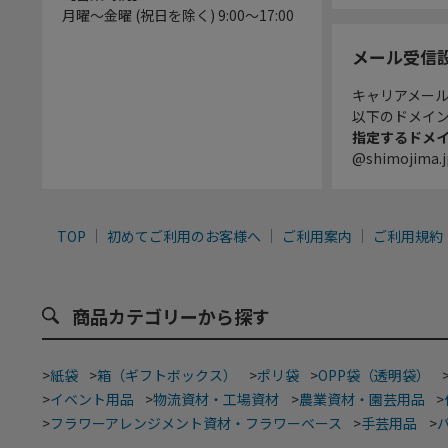
月曜～金曜 (祝日を除く) 9:00～17:00
メール受信
キャリアメー
以下のドメイ
指定するドメ
@shimojima.j
TOP
初めてご利用のお客様へ
ご利用案内
ご利用規約
商品カテゴリーから探す
>
紙袋
>
箱（ギフトボックス）
>
ポリ袋
>
OPP袋（透明袋）
>
イベント用品
>
物流資材・工場資材
>
農業資材・園芸用品
>
>
フラワーアレンジメント資材・フラワーベース
>
手芸用品
>