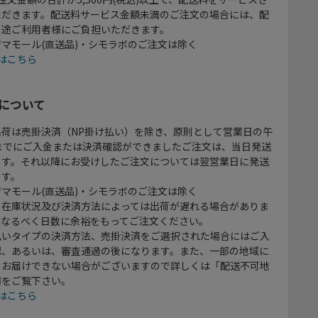
ただきます。配送料サービス金額未満のご注文の場合には、配
別途ご利用者様にご負担いただきます。
マモール(直送品)・シモラボのご注文は除く
はこちら
について
出荷は売掛決済（NP掛け払い）を除き、原則として営業日の午
時までにご入金または決済確認ができましたご注文は、当日発送
ます。それ以降にお受けしたご注文については翌営業日に発送
ます。
マモール(直送品)・シモラボのご注文は除く
、在庫状況及び決済方法によっては出荷が遅れる場合がありま
、なるべく日数に余裕をもってご注文ください。
払いタイプの決済方法、売掛決済をご選択された場合にはご入
認、あるいは、審査通過の後になります。また、一部の地域に
をお届けできない場合がございますので詳しくは「配送不可地
欄をご覧下さい。
はこちら