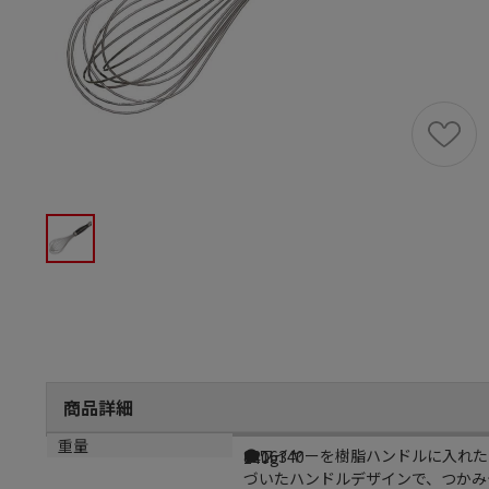
商品詳細
商品説明
メーカー品番
重量
●ワイヤーを樹脂ハンドルに入れた
8216340
240g
づいたハンドルデザインで、つかみや