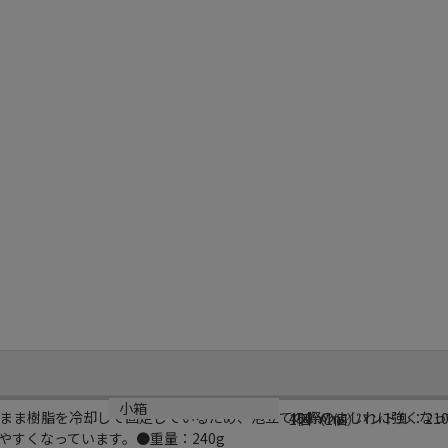
サイズ
小箱
まま樹脂を冷却して固定しているため、泡立ての際のよじれに強くなっ
450mm／ハンドル：210
1個（1個）
すくなっています。●重量：240g