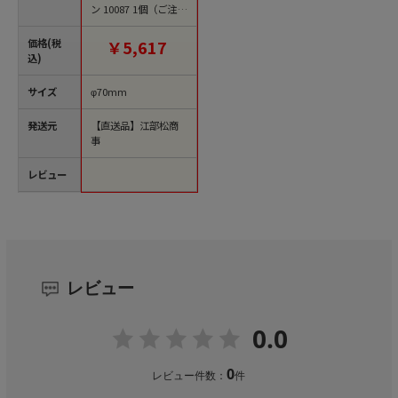
ン 10087 1個（ご注文
単位1個）【直送品】
価格(税
￥5,617
込)
サイズ
φ70mm
発送元
【直送品】江部松商
事
レビュー
レビュー
0.0
0
レビュー件数：
件