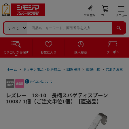
会員登録
カート
メニュー
クーポン
カテゴリから探す
お気に入り
購入履歴
ホーム
>
キッチン用品・厨房用品
>
調理器具
>
調理小物
>
穴あきお玉
>
アイコンについて
レズレー 18-10 長柄スパゲティスプーン
10087 1個（ご注文単位1個）【直送品】