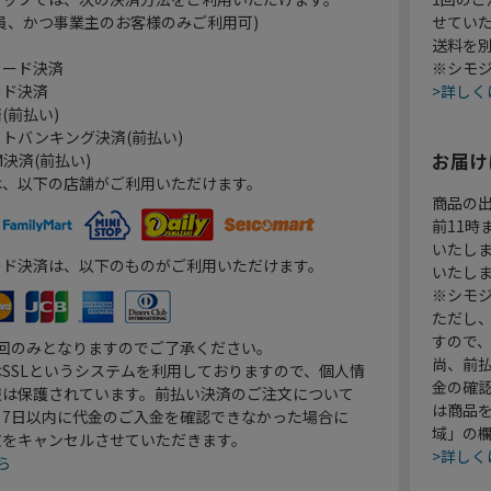
員、かつ事業主のお客様のみご利用可)
せてい
送料を
カード決済
※シモジ
ード決済
>詳しく
(前払い)
トバンキング決済(前払い)
お届け
決済(前払い)
は、以下の店舗がご利用いただけます。
商品の
前11
いたし
ード決済は、以下のものがご利用いただけます。
いたし
※シモジ
ただし
すので
1回のみとなりますのでご了承ください。
尚、前
SSLというシステムを利用しておりますので、個人情
金の確
報は保護されています。前払い決済のご注文について
は商品
り7日以内に代金のご入金を確認できなかった場合に
域」の
文をキャンセルさせていただきます。
>詳しく
ら