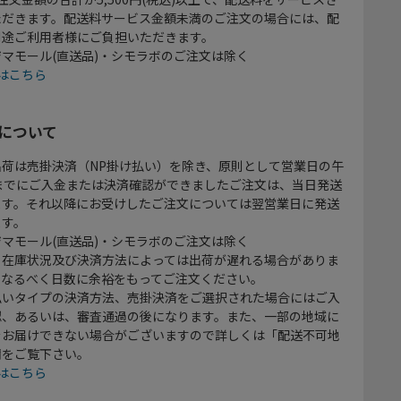
ただきます。配送料サービス金額未満のご注文の場合には、配
別途ご利用者様にご負担いただきます。
マモール(直送品)・シモラボのご注文は除く
はこちら
について
出荷は売掛決済（NP掛け払い）を除き、原則として営業日の午
時までにご入金または決済確認ができましたご注文は、当日発送
ます。それ以降にお受けしたご注文については翌営業日に発送
ます。
マモール(直送品)・シモラボのご注文は除く
、在庫状況及び決済方法によっては出荷が遅れる場合がありま
、なるべく日数に余裕をもってご注文ください。
払いタイプの決済方法、売掛決済をご選択された場合にはご入
認、あるいは、審査通過の後になります。また、一部の地域に
をお届けできない場合がございますので詳しくは「配送不可地
欄をご覧下さい。
はこちら