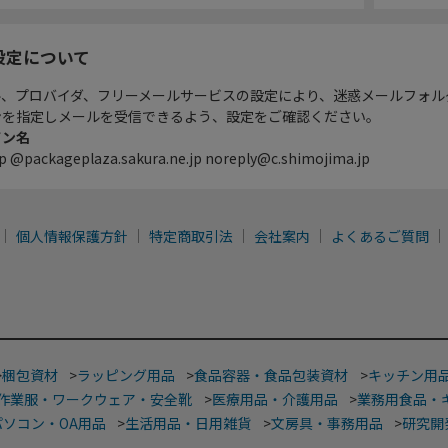
設定について
ル、プロバイダ、フリーメールサービスの設定により、迷惑メールフォル
ンを指定しメールを受信できるよう、設定をご確認ください。
イン名
p @packageplaza.sakura.ne.jp noreply@c.shimojima.jp
個人情報保護方針
特定商取引法
会社案内
よくあるご質問
>
梱包資材
>
ラッピング用品
>
食品容器・食品包装資材
>
キッチン用
作業服・ワークウェア・安全靴
>
医療用品・介護用品
>
業務用食品・
パソコン・OA用品
>
生活用品・日用雑貨
>
文房具・事務用品
>
研究開