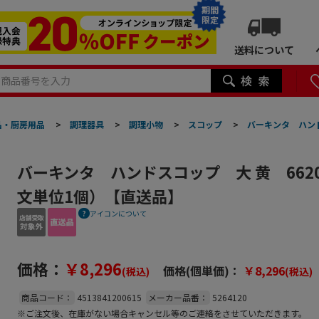
期間
限定
送料について
品・厨房用品
>
調理器具
>
調理小物
>
スコップ
>
バーキンタ ハンド
バーキンタ ハンドスコップ 大 黄 66204
文単位1個）【直送品】
アイコンについて
価格：
￥8,296
価格(個単価)：
￥8,296
(税込)
(税込)
商品コード：
4513841200615
メーカー品番：
5264120
※ご注文後、在庫がない場合キャンセル等のご連絡をさせていただきます。