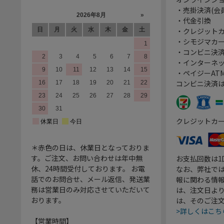
・売掛決済(会
・代金引換
・クレジット
・シモジマカ
・コンビニ決済
・インターネッ
・ペイジーATM
コンビニ決済
クレジットカ
＊赤色の日は、休業日となっておりま
す。ご注文、お問い合わせは年中無
お支払回数は
休、24時間受付しております。 お電
なお、弊社では
話でのお問合せ、メール返信、発送業
報に関わる情
務は営業日のみ対応させていただいて
は、注文日よ
おります。
は、そのご注
>詳しくはこち
【営業時間】