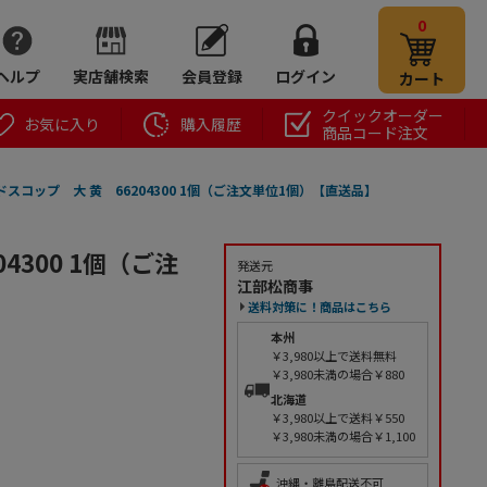
0
ヘルプ
実店舗検索
会員登録
ログイン
カート
クイックオーダー
お気に入り
購入履歴
商品コード注文
スコップ 大 黄 66204300 1個（ご注文単位1個）【直送品】
300 1個（ご注
発送元
江部松商事
送料対策に！商品はこちら
本州
￥3,980以上で送料無料
￥3,980未満の場合￥880
北海道
￥3,980以上で送料￥550
￥3,980未満の場合￥1,100
沖縄・離島配送不可