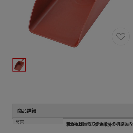
商品詳細
商品説明
メーカー品番
サイズ
材質
●金属検出機で検出できる樹脂製の
5264120
スコップ部：230×167×74．4m
ポリプロピレン／鉄成分