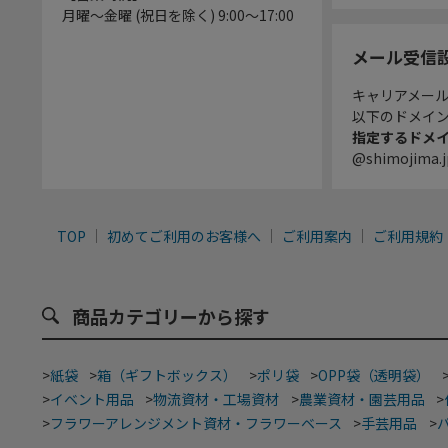
月曜～金曜 (祝日を除く) 9:00～17:00
メール受信
キャリアメー
以下のドメイ
指定するドメ
@shimojima.j
TOP
初めてご利用のお客様へ
ご利用案内
ご利用規約
商品カテゴリーから探す
>
紙袋
>
箱（ギフトボックス）
>
ポリ袋
>
OPP袋（透明袋）
>
イベント用品
>
物流資材・工場資材
>
農業資材・園芸用品
>
>
フラワーアレンジメント資材・フラワーベース
>
手芸用品
>