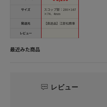
サイズ
スコップ部：230×167
×74．4mm
発送元
【直送品】江部松商事
レビュー
最近みた商品
レビュー