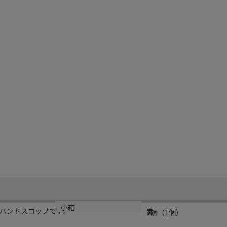
規格
カラー
小箱
ハンドスコップです。
大
m
黄
1個（1個）