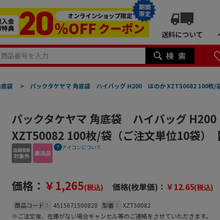
期間
限定
送料について
角底袋
>
パックタケヤマ 角底袋 ハイバッグ H200 ほのか XZT50082 100
パックタケヤマ 角底袋 ハイバッグ H20
XZT50082 100枚/袋（ご注文単位10袋
アイコンについて
価格：
￥1,265
価格(枚単価)：
￥12.65
(税込)
(税込)
商品コード：
4515671500828
型番：
XZT50082
※ご注文後、在庫がない場合キャンセル等のご連絡をさせていただきます。