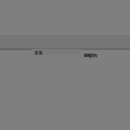
規格
カラー
重量
H200
ほのか
8.4g/枚