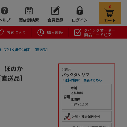
0
ヘルプ
実店舗検索
会員登録
ログイン
カート
クイックオーダー
お気に入り
購入履歴
商品コード注文
枚/袋（ご注文単位10袋）【直送品】
0 ほのか
発送元
パックタケヤマ
）【直送品】
送料対策に！商品はこちら
本州
送料無料
北海道
一律￥1,100
沖縄・離島配送不可