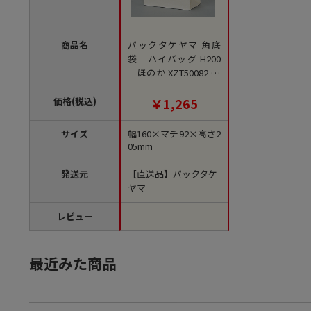
商品名
パックタケヤマ 角底
袋 ハイバッグ H200
ほのか XZT50082 10
0枚/袋（ご注文単位10
袋）【直送品】
価格(税込)
￥1,265
サイズ
幅160×マチ92×高さ2
05mm
発送元
【直送品】パックタケ
ヤマ
レビュー
最近みた商品