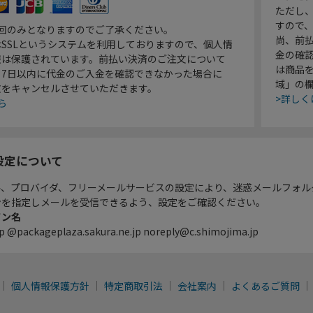
ただし
すので
1回のみとなりますのでご了承ください。
尚、前
SSLというシステムを利用しておりますので、個人情
金の確
報は保護されています。前払い決済のご注文について
は商品
り7日以内に代金のご入金を確認できなかった場合に
域」の
文をキャンセルさせていただきます。
>詳しく
ら
設定について
ル、プロバイダ、フリーメールサービスの設定により、迷惑メールフォル
ンを指定しメールを受信できるよう、設定をご確認ください。
イン名
p @packageplaza.sakura.ne.jp noreply@c.shimojima.jp
個人情報保護方針
特定商取引法
会社案内
よくあるご質問