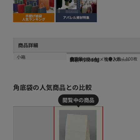
商品詳細
商品説明
型番
サイズ
材質
小箱
●重量：8．4g／枚●入数：100枚
XZT50082
幅160×マチ92×高さ205mm
晒クラフト60g
10袋（1000枚）
角底袋の人気商品との比較