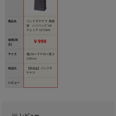
商品名
パックタケヤマ 角底
袋 ハイバッグ H8
チェック XZT00419 1
00枚/袋（ご注文単位
10袋）【直送品】
価格(税
￥990
込)
サイズ
幅156×マチ95×高さ
320mm
発送元
【直送品】パックタ
ケヤマ
レビュー
レビュー