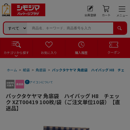
会員登録
カート
メニュー
クーポン
カテゴリから探す
お気に入り
購入履歴
ホーム
>
紙袋
>
角底袋
>
パックタケヤマ 角底袋 ハイバッグ H8 チェック 
アイコンについて
パックタケヤマ 角底袋 ハイバッグ H8 チェッ
ク XZT00419 100枚/袋（ご注文単位10袋）【直
送品】