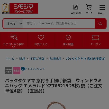
会員登録
カート
メニュー
クーポン
カテゴリから探す
お気に入り
購入履歴
ホーム
>
紙袋
>
手提げ紙袋
>
丸紐紙袋
>
パックタケヤマ 窓付き手提げ紙袋
アイコンについて
パックタケヤマ 窓付き手提げ紙袋 ウィンドウミ
ニバッグ エメラルド XZT65215 25枚/袋（ご注文
単位4袋）【直送品】