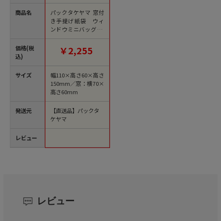
商品名
パックタケヤマ 窓付
き手提げ紙袋 ウィ
ンドウミニバッグ エ
メラルド XZT65215 2
5枚/袋（ご注文単位4
価格(税
￥2,255
袋）【直送品】
込)
サイズ
幅110×高さ60×高さ
150mm／窓：横70×
高さ60mm
発送元
【直送品】パックタ
ケヤマ
レビュー
レビュー