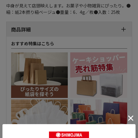
中身が見えて店頭映えします。お菓子や小物雑貨にぴったり。●
紐：紙2本撚り紐ベージュ●重量：6．4g／枚●入数：25枚
商品詳細
おすすめ特集はこちら