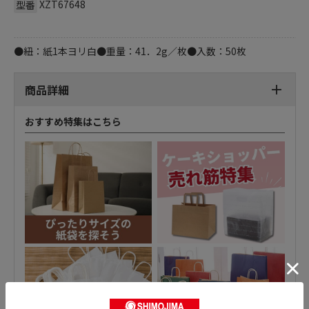
XZT67648
型番
●紐：紙1本ヨリ白●重量：41．2g／枚●入数：50枚
商品詳細
おすすめ特集はこちら