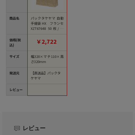
商品名
パックタケヤマ 自動
手提袋 HX フランセ
XZT67648 50枚/袋
（ご注文単位4袋）
【直送品】
価格(税
￥2,722
込)
サイズ
幅320×マチ110×高
さ320mm
発送元
【直送品】パックタ
ケヤマ
レビュー
レビュー