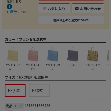
あり
在庫：
お気に入り
お問い合わせ
在庫数について
在庫以上のご注文について
カラー：
フランセを選択中
クリスタルイ
クリスタルピ
クリスタルブ
シボリ
シルバースミ
ソ
エロー
ンク
ルー
ス
サイズ：
HX(3切）を選択中
HX(3切）
HZ(2切）
4515671676486
商品コード