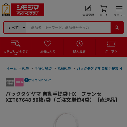
会員登録
カート
メニュー
クーポン
カテゴリから探す
お気に入り
購入履歴
ホーム
>
紙袋
>
手提げ紙袋
>
丸紐紙袋
>
パックタケヤマ 自動手提袋 HX 
アイコンについて
パックタケヤマ 自動手提袋 HX フランセ
XZT67648 50枚/袋（ご注文単位4袋）【直送品】