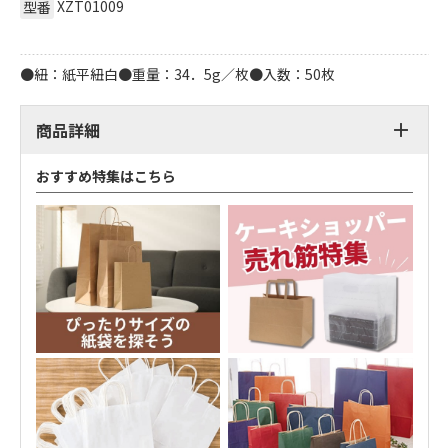
XZT01009
型番
●紐：紙平紐白●重量：34．5g／枚●入数：50枚
商品詳細
おすすめ特集はこちら