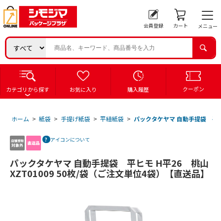
会員登録
カート
メニュー
クーポン
カテゴリから探す
お気に入り
購入履歴
ホーム
>
紙袋
>
手提げ紙袋
>
平紐紙袋
>
パックタケヤマ 自動手提袋 平ヒモ
アイコンについて
パックタケヤマ 自動手提袋 平ヒモ H平26 桃山
XZT01009 50枚/袋（ご注文単位4袋）【直送品】