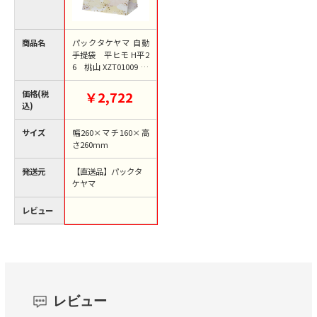
商品名
パックタケヤマ 自動
手提袋 平ヒモ H平2
6 桃山 XZT01009 50
枚/袋（ご注文単位4
袋）【直送品】
価格(税
￥2,722
込)
サイズ
幅260×マチ160×高
さ260mm
発送元
【直送品】パックタ
ケヤマ
レビュー
レビュー