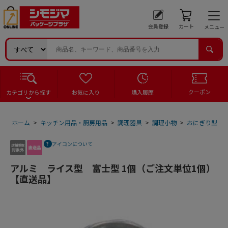
会員登録
カート
メニュー
クーポン
カテゴリから探す
お気に入り
購入履歴
ホーム
>
キッチン用品・厨房用品
>
調理器具
>
調理小物
>
おにぎり型・
アイコンについて
アルミ ライス型 富士型 1個（ご注文単位1個）
【直送品】