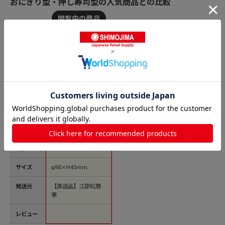
おにぎり型・押し寿司型の人気商品との比較
商品名
アルミ ライス型
富士型 1個（ご注文単
位1個）【直送品】
価格(税
￥601
込)
サイズ
φ98×H45mm
発送元
【直送品】江部松商
事
レビュー