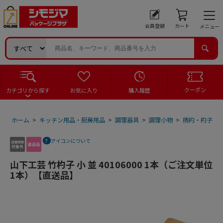
会員登録
カート
メニュー
クーポン
カテゴリから探す
お気に入り
購入履歴
ホーム
>
キッチン用品・厨房用品
>
調理器具
>
調理小物
>
柄杓・杓子
>
アイコンについて
山下工芸 竹杓子 小 並 40106000 1本（ご注文単位
1本）【直送品】