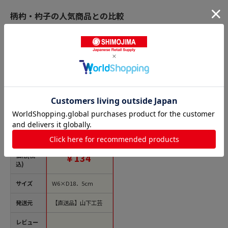
柄杓・杓子の人気商品との比較
商品名
山下工芸 竹杓子 小 並
40106000 1本（ご注
文単位1本）【直送
品】
価格(税
￥134
込)
サイズ
W6×D18．5cm
発送元
【直送品】山下工芸
レビュー