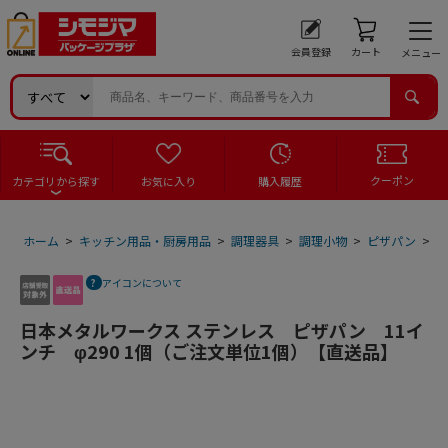
会員登録
カート
メニュー
クーポン
カテゴリから探す
お気に入り
購入履歴
ホーム
>
キッチン用品・厨房用品
>
調理器具
>
調理小物
>
ピザパン
>
日
アイコンについて
日本メタルワークス ステンレス ピザパン 11イ
ンチ φ290 1個（ご注文単位1個）【直送品】