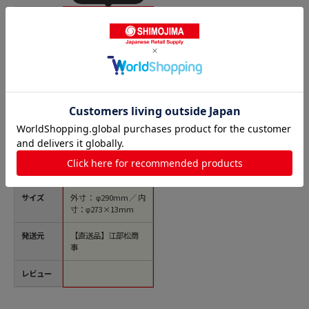
商品名
日本メタルワークス
ステンレス ピザパ
ン 11インチ φ290
1個（ご注文単位1
個）【直送品】
価格(税
￥1,413
込)
サイズ
外寸：φ290mm／内
寸：φ273×13mm
発送元
【直送品】江部松商
事
レビュー