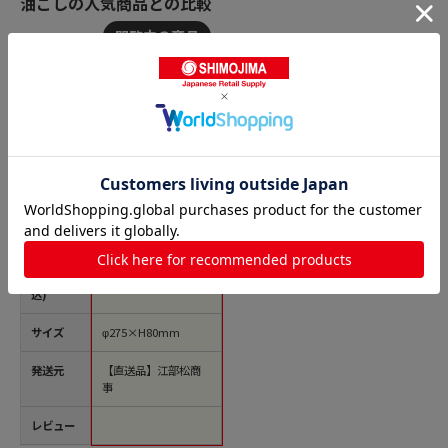
油こしの人気商品との比較
商品名
UK 18-8 片手ハン
ドル パンチング 油
こし 26.5cm 1個
（ご注文単位1個）
【直送品】
価格(税
￥5,395
込)
サイズ
φ275×H80mm
発送元
【直送品】江部松商
事
レビュー