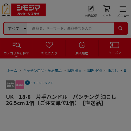
会員登録
カート
メニュー
クーポン
カテゴリから探す
お気に入り
購入履歴
ホーム
>
キッチン用品・厨房用品
>
調理器具
>
調理小物
>
油こし
>
UK
アイコンについて
UK 18-8 片手ハンドル パンチング 油こし
26.5cm 1個（ご注文単位1個）【直送品】