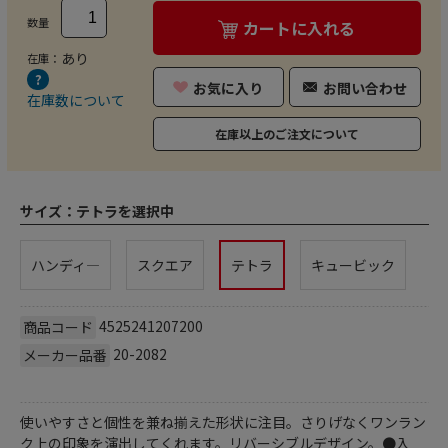
数量
カートに入れる
あり
在庫：
お気に入り
お問い合わせ
在庫数について
在庫以上のご注文について
サイズ：
テトラを選択中
ハンディ―
スクエア
テトラ
キュービック
4525241207200
商品コード
20-2082
メーカー品番
使いやすさと個性を兼ね揃えた形状に注目。さりげなくワンラン
ク上の印象を演出してくれます。リバーシブルデザイン。●入