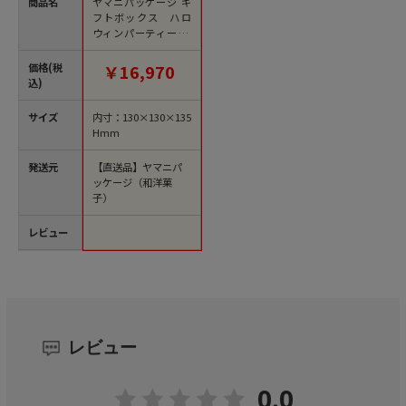
商品名
ヤマニパッケージ ギ
フトボックス ハロ
ウィンパーティー テ
トラ 20-2082 100枚/
箱（ご注文単位1箱）
価格(税
￥16,970
【直送品】
込)
サイズ
内寸：130×130×135
Hmm
発送元
【直送品】ヤマニパ
ッケージ（和洋菓
子）
レビュー
レビュー
0.0