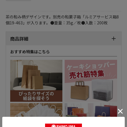
茶の和み柄デザインです。別売の和菓子箱「ルミアサービス箱8
個19-463」が入ります。●重量：35g／枚●入数：200枚
商品詳細
おすすめ特集はこちら