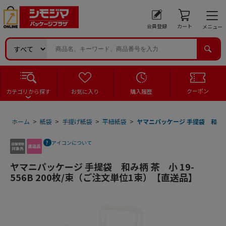
会員登録
カート
メニュー
クーポン
カテゴリから探す
お気に入り
購入履歴
ホーム
>
紙袋
>
手提げ紙袋
>
平紐紙袋
>
ヤマニパッケージ 手提袋 和み柄 
アイコンについて
ヤマニパッケージ 手提袋 和み柄 茶 小 19-
556B 200枚/束（ご注文単位1束）【直送品】