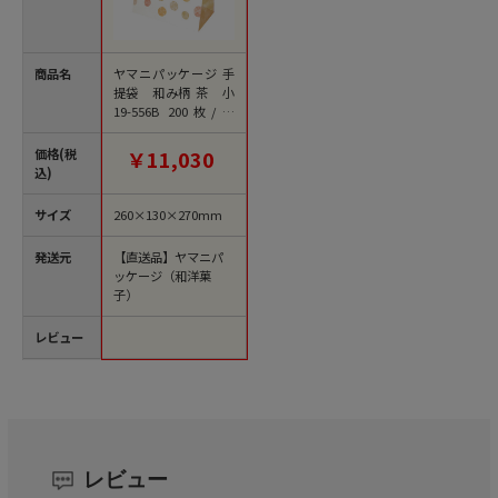
商品名
ヤマニパッケージ 手
提袋 和み柄 茶 小
19-556B 200枚/束
（ご注文単位1束）
【直送品】
価格(税
￥11,030
込)
サイズ
260×130×270mm
発送元
【直送品】ヤマニパ
ッケージ（和洋菓
子）
レビュー
レビュー