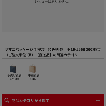
レビューはありません。
ヤマニパッケージ 手提袋 和み柄 茶 小 19-556B 200枚/束
（ご注文単位1束）【直送品】の関連カテゴリ
手提げ紙袋
平紐紙袋
（
2560
）
（
387
）
商品カテゴリから探す