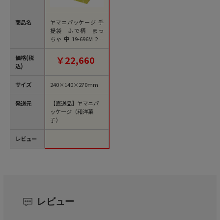
商品名
ヤマニパッケージ 手
提袋 ふで柄 まっ
ちゃ 中 19-696M 200
枚/束（ご注文単位1
束）【直送品】
価格(税
￥22,660
込)
サイズ
240×140×270mm
発送元
【直送品】ヤマニパ
ッケージ（和洋菓
子）
レビュー
レビュー