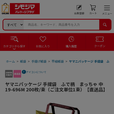
会員登録
カート
メニュー
クーポン
カテゴリから探す
お気に入り
購入履歴
ホーム
>
紙袋
>
手提げ紙袋
>
平紐紙袋
>
ヤマニパッケージ 手提袋 ふで柄 
アイコンについて
ヤマニパッケージ 手提袋 ふで柄 まっちゃ 中
19-696M 200枚/束（ご注文単位1束）【直送品】