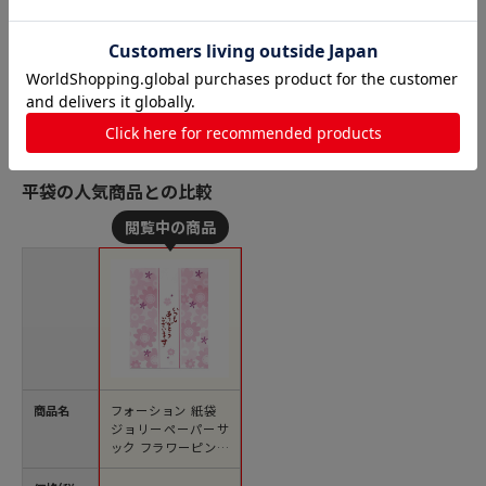
平袋の人気商品との比較
商品名
フォーション 紙袋
ジョリーペーパーサ
ック フラワーピンク
100枚/束（ご注文単
位1束）【直送品】