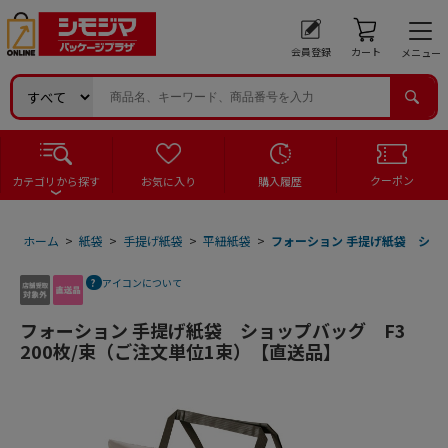
会員登録
カート
メニュー
クーポン
カテゴリから探す
お気に入り
購入履歴
ホーム
>
紙袋
>
手提げ紙袋
>
平紐紙袋
>
フォーション 手提げ紙袋 ショッ
アイコンについて
フォーション 手提げ紙袋 ショップバッグ F3
200枚/束（ご注文単位1束）【直送品】