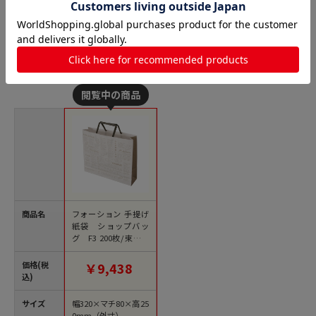
平紐紙袋の人気商品との比較
商品名
フォーション 手提げ
紙袋 ショップバッ
グ F3 200枚/束（ご
注文単位1束）【直送
品】
価格(税
￥9,438
込)
サイズ
幅320×マチ80×高25
0mm（外寸）