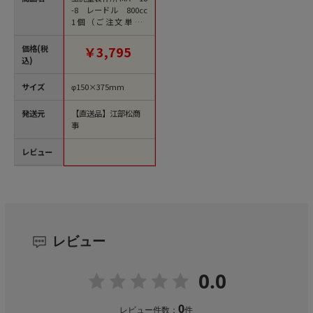
-8 レードル 800cc
1個（ご注文単位1
個）【直送品】
価格(税
￥3,795
込)
サイズ
φ150×375mm
発送元
【直送品】江部松商
事
レビュー
レビュー
0.0
0
レビュー件数：
件