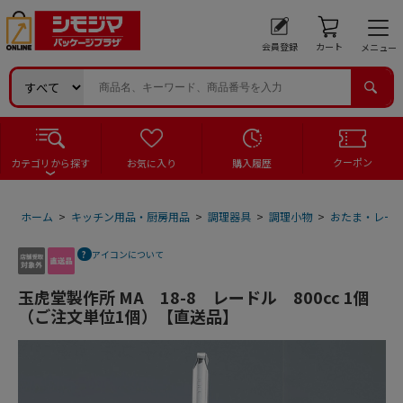
会員登録
カート
メニュー
クーポン
カテゴリから探す
お気に入り
購入履歴
ホーム
>
キッチン用品・厨房用品
>
調理器具
>
調理小物
>
おたま・レー
アイコンについて
玉虎堂製作所 MA 18-8 レードル 800cc 1個
（ご注文単位1個）【直送品】