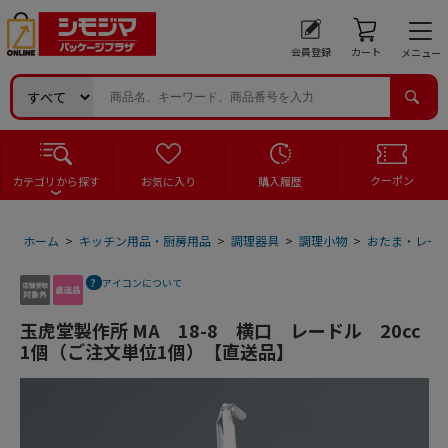
会員登録
カート
メニュー
クーポン
カテゴリから探す
お気に入り
購入履歴
ホーム
>
キッチン用品・厨房用品
>
調理器具
>
調理小物
>
おたま・レー
アイコンについて
玉虎堂製作所 MA 18-8 横口 レードル 20cc
1個（ご注文単位1個）【直送品】