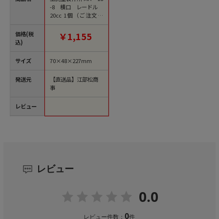
-8 横口 レードル
20cc 1個（ご注文単
位1個）【直送品】
価格(税
￥1,155
込)
サイズ
70×48×227mm
発送元
【直送品】江部松商
事
レビュー
レビュー
0.0
0
レビュー件数：
件