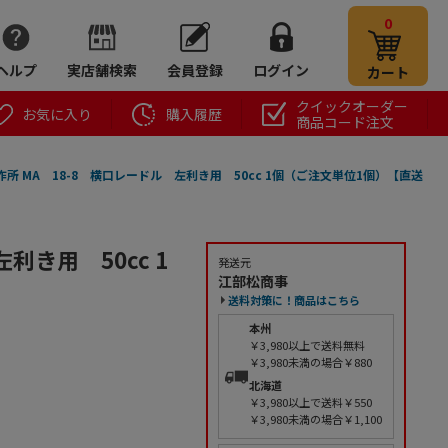
0
ヘルプ
実店舗検索
会員登録
ログイン
カート
クイックオーダー
お気に入り
購入履歴
商品コード注文
所 MA 18-8 横口レードル 左利き用 50cc 1個（ご注文単位1個）【直送
利き用 50cc 1
発送元
江部松商事
送料対策に！商品はこちら
本州
￥3,980以上で送料無料
￥3,980未満の場合￥880
北海道
￥3,980以上で送料￥550
￥3,980未満の場合￥1,100