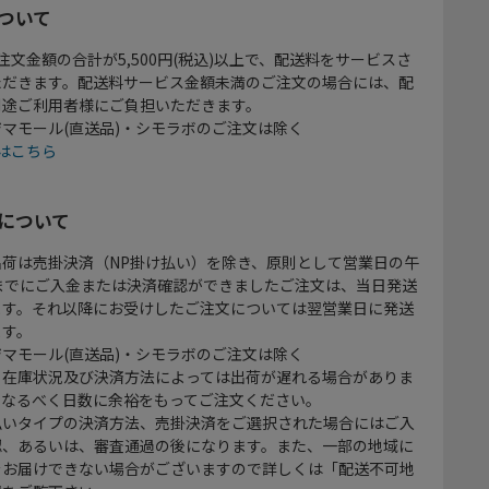
ついて
注文金額の合計が5,500円(税込)以上で、配送料をサービスさ
ただきます。配送料サービス金額未満のご注文の場合には、配
別途ご利用者様にご負担いただきます。
マモール(直送品)・シモラボのご注文は除く
はこちら
について
出荷は売掛決済（NP掛け払い）を除き、原則として営業日の午
時までにご入金または決済確認ができましたご注文は、当日発送
ます。それ以降にお受けしたご注文については翌営業日に発送
ます。
マモール(直送品)・シモラボのご注文は除く
、在庫状況及び決済方法によっては出荷が遅れる場合がありま
、なるべく日数に余裕をもってご注文ください。
払いタイプの決済方法、売掛決済をご選択された場合にはご入
認、あるいは、審査通過の後になります。また、一部の地域に
をお届けできない場合がございますので詳しくは「配送不可地