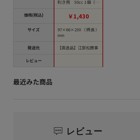
利き用 50cc 1個（ご
注文単位1個）【直送
品】
価格(税込)
￥1,430
サイズ
97×66×230（柄長）
mm
発送元
【直送品】江部松商事
レビュー
最近みた商品
レビュー