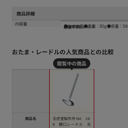
商品詳細
商品説明
メーカー品番
材質
内容量
●左きき用●重量：85g●容量：50
0934000
18－8ステンレス
容量：50cc
おたま・レードルの人気商品との比較
商品名
玉虎堂製作所 MA 18-
8 横口レードル 左