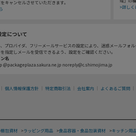
域」の
文をキャンセルさせていただきます。
>詳しく
ら
設定について
ル、プロバイダ、フリーメールサービスの設定により、迷惑メールフォル
ンを指定しメールを受信できるよう、設定をご確認ください。
イン名
p @packageplaza.sakura.ne.jp noreply@c.shimojima.jp
個人情報保護方針
特定商取引法
会社案内
よくあるご質問
>
梱包資材
>
ラッピング用品
>
食品容器・食品包装資材
>
キッチン用