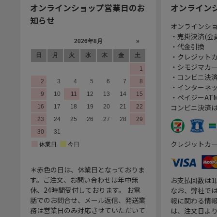
オンラインショップ営業日のお
オンライン
知らせ
オンラインシ
・売掛決済(会
・代金引換
・クレジット
・シモジマカ
・コンビニ決済
・インターネッ
・ペイジーATM
コンビニ決済
クレジットカ
＊赤色の日は、休業日となっておりま
す。ご注文、お問い合わせは年中無
お支払回数は
休、24時間受付しております。 お電
なお、弊社では
話でのお問合せ、メール返信、発送業
報に関わる情
務は営業日のみ対応させていただいて
は、注文日よ