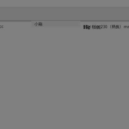
サイズ
重量
小箱
cc
97×66×230（柄長）m
85g
1個（1個）