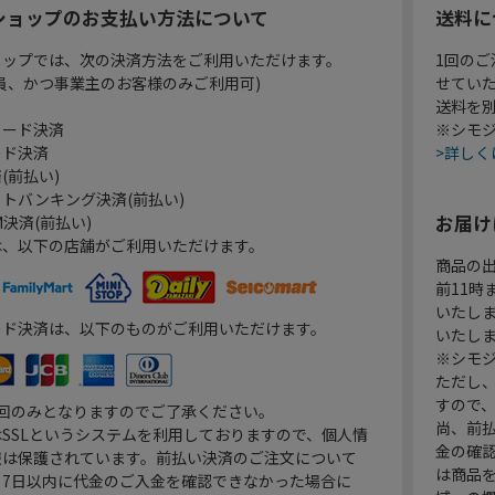
ショップのお支払い方法について
送料に
ョップでは、次の決済方法をご利用いただけます。
1回のご
員、かつ事業主のお客様のみご利用可)
せてい
送料を
カード決済
※シモジ
ード決済
>詳しく
(前払い)
トバンキング決済(前払い)
お届け
決済(前払い)
は、以下の店舗がご利用いただけます。
商品の
前11
いたし
ード決済は、以下のものがご利用いただけます。
いたし
※シモジ
ただし
すので
1回のみとなりますのでご了承ください。
尚、前
SSLというシステムを利用しておりますので、個人情
金の確
報は保護されています。前払い決済のご注文について
は商品
り7日以内に代金のご入金を確認できなかった場合に