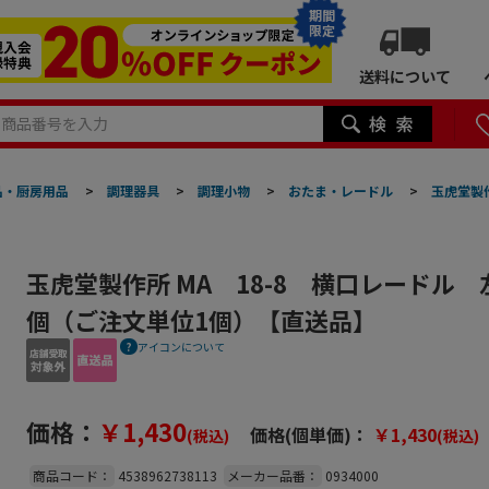
期間
限定
送料について
品・厨房用品
>
調理器具
>
調理小物
>
おたま・レードル
>
玉虎堂製作
玉虎堂製作所 MA 18-8 横口レードル 左
個（ご注文単位1個）【直送品】
アイコンについて
価格：
￥1,430
価格(個単価)：
￥1,430
(税込)
(税込)
商品コード：
4538962738113
メーカー品番：
0934000