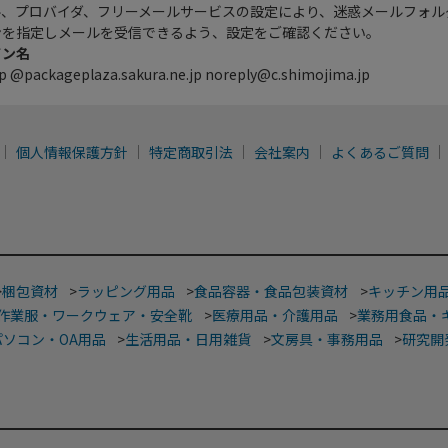
ル、プロバイダ、フリーメールサービスの設定により、迷惑メールフォル
ンを指定しメールを受信できるよう、設定をご確認ください。
イン名
p @packageplaza.sakura.ne.jp noreply@c.shimojima.jp
個人情報保護方針
特定商取引法
会社案内
よくあるご質問
>
梱包資材
>
ラッピング用品
>
食品容器・食品包装資材
>
キッチン用
作業服・ワークウェア・安全靴
>
医療用品・介護用品
>
業務用食品・
パソコン・OA用品
>
生活用品・日用雑貨
>
文房具・事務用品
>
研究開