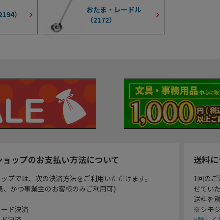
おたま・レードル
2194
）
（
2172
）
ショップのお支払い方法について
送料に
ョップでは、次の決済方法をご利用いただけます。
1回のご
員、かつ事業主のお客様のみご利用可)
せてい
送料を
カード決済
※シモジ
ード決済
>詳しく