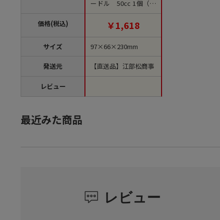
ードル 50cc 1個（ご
注文単位1個）【直送
品】
価格(税込)
￥1,618
サイズ
97×66×230mm
発送元
【直送品】江部松商事
レビュー
最近みた商品
レビュー