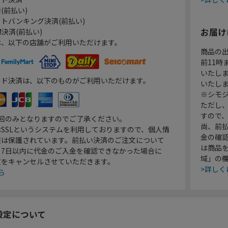
(前払い)
トバンキング決済(前払い)
お届け
決済(前払い)
は、以下の店舗がご利用いただけます。
商品の
前11
いたし
ード決済は、以下のものがご利用いただけます。
いたし
※シモジ
ただし
すので
1回のみとなりますのでご了承ください。
尚、前
SSLというシステムを利用しておりますので、個人情
金の確
報は保護されています。前払い決済のご注文について
は商品
り7日以内に代金のご入金を確認できなかった場合に
域」の
文をキャンセルさせていただきます。
>詳しく
ら
設定について