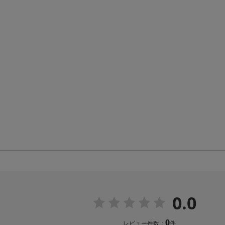
0.0
0
レビュー件数：
件