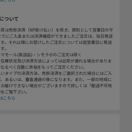
について
出荷は売掛決済（NP掛け払い）を除き、原則として営業日の午
時までにご入金または決済確認ができましたご注文は、当日発送
ます。それ以降にお受けしたご注文については翌営業日に発送
ます。
マモール(直送品)・シモラボのご注文は除く
、在庫状況及び決済方法によっては出荷が遅れる場合がありま
、なるべく日数に余裕をもってご注文ください。
払いタイプの決済方法、売掛決済をご選択された場合にはご入
認、あるいは、審査通過の後になります。また、一部の地域に
をお届けできない場合がございますので詳しくは「配送不可地
欄をご覧下さい。
はこちら