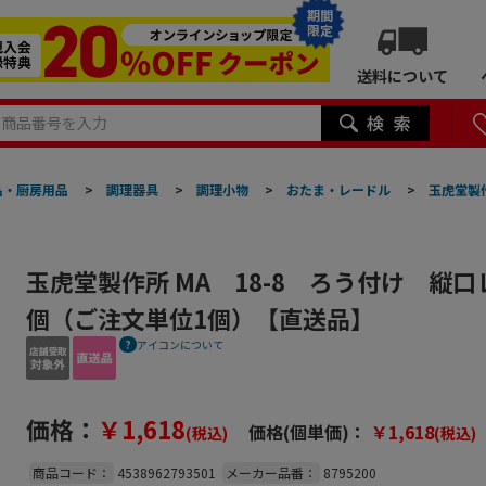
期間
限定
送料について
品・厨房用品
>
調理器具
>
調理小物
>
おたま・レードル
>
玉虎堂製作
玉虎堂製作所 MA 18-8 ろう付け 縦口レ
個（ご注文単位1個）【直送品】
アイコンについて
価格：
￥1,618
価格(個単価)：
￥1,618
(税込)
(税込)
商品コード：
4538962793501
メーカー品番：
8795200