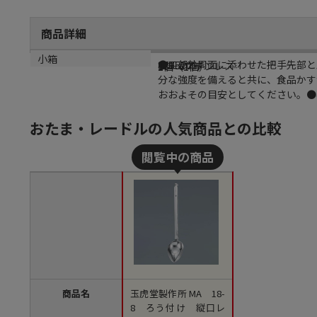
商品詳細
商品説明
メーカー品番
材質
小箱
●皿部外周面に添わせた把手先部と
8795200
18－8ステンレス
1個（1個）
分な強度を備えると共に、食品かす
おおよその目安としてください。●容
おたま・レードルの人気商品との比較
商品名
玉虎堂製作所 MA 18-
8 ろう付け 縦口レ