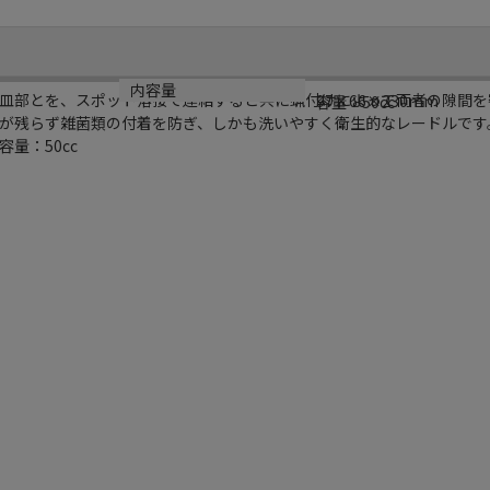
サイズ
内容量
皿部とを、スポット溶接で連結すると共に蝋付けによって両者の隙間を
97×66×230mm
容量：50cc
が残らず雑菌類の付着を防ぎ、しかも洗いやすく衛生的なレードルです
量：50cc