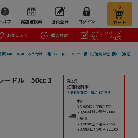
0
ヘルプ
実店舗検索
会員登録
ログイン
カート
クイックオーダー
お気に入り
購入履歴
商品コード注文
所 MA 18-8 ろう付け 縦口レードル 50cc 1個（ご注文単位1個）【直送
ードル 50cc 1
発送元
江部松商事
送料対策に！商品はこちら
本州
￥3,980以上で送料無料
￥3,980未満の場合￥880
北海道
￥3,980以上で送料￥550
￥3,980未満の場合￥1,100