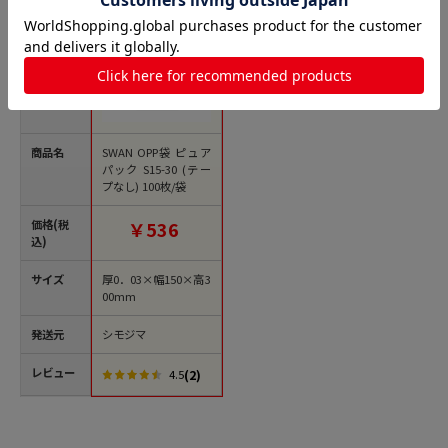
商品名
SWAN OPP袋 ピュア
パック S15-30 (テー
プなし) 100枚/袋
価格(税
￥536
込)
サイズ
厚0．03×幅150×高3
00mm
発送元
シモジマ
レビュー
(2)
4.5