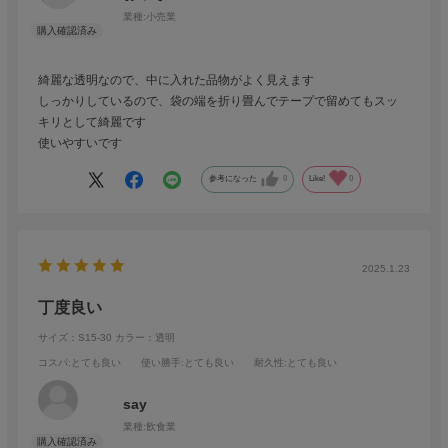
業種:
小売業
綺麗な透明なので、中に入れた品物がよく見えます
しっかりしているので、袋の端を折り畳んでテープで留めてもスッ
キリとして綺麗です
使いやすいです
参考になった
0
Like!
0
2025.1.23
丁度良い
サイズ：S15-30
カラー：透明
コスパ
:とても良い
使い勝手
:とても良い
耐久性
:とても良い
say
業種:
飲食業