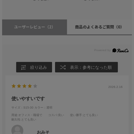
ユーザーレビュー
（2）
商品のよくあるご質問
（0）
絞り込み
表示：参考になった順
2026.2.16
使いやすいです
サイズ：S15-30
カラー：透明
用途
:オフィス・職場で
コスパ
:良い
使い勝手
:とても良い
耐久性
:とても良い
おみそ