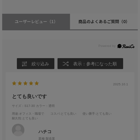
ユーザーレビュー
（1）
商品のよくあるご質問
（0）
絞り込み
表示：参考になった順
2025.10.1
とても良いです
サイズ：S17-30
カラー：透明
用途
:オフィス・職場で
コスパ
:とても良い
使い勝手
:とても良い
耐久性
:とても良い
ハチコ
業種:
製造業