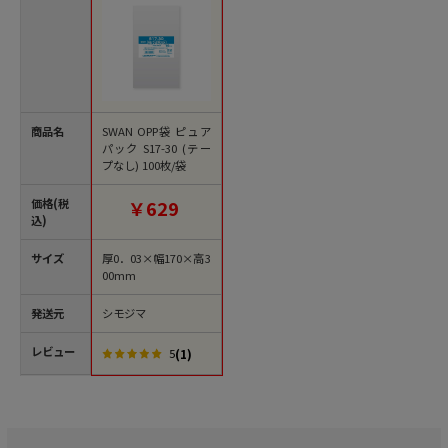
商品名
SWAN OPP袋 ピュア
パック S17-30 (テー
プなし) 100枚/袋
価格(税
￥629
込)
サイズ
厚0．03×幅170×高3
00mm
発送元
シモジマ
レビュー
(1)
5