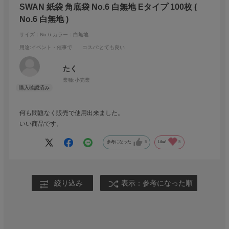
SWAN 紙袋 角底袋 No.6 白無地 Eタイプ 100枚 (
No.6 白無地 )
サイズ：No.6
カラー：白無地
用途
:イベント・催事で
コスパ
:とても良い
たく
業種:
小売業
何も問題なく販売で使用出来ました。
いい商品です。
参考になった
5
Like!
5
絞り込み
表示：参考になった順