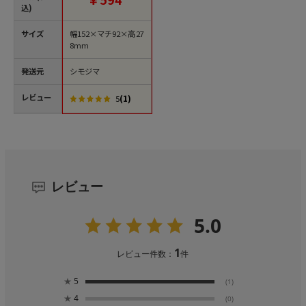
込)
サイズ
幅152×マチ92×高27
8mm
発送元
シモジマ
レビュー
(1)
5
レビュー
5.0
1
レビュー件数：
件
★
5
(1)
★
4
(0)