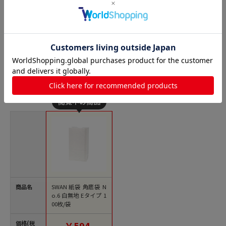
角底袋の人気商品との比較
商品名
SWAN 紙袋 角底袋 N
o.6 白無地 Eタイプ 1
00枚/袋
価格(税
￥594