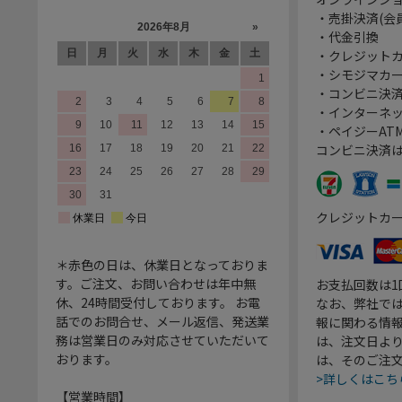
・売掛決済(会
・代金引換
・クレジット
・シモジマカ
・コンビニ決済
・インターネッ
・ペイジーATM
コンビニ決済
クレジットカ
＊赤色の日は、休業日となっておりま
す。ご注文、お問い合わせは年中無
お支払回数は
休、24時間受付しております。 お電
なお、弊社では
話でのお問合せ、メール返信、発送業
報に関わる情
務は営業日のみ対応させていただいて
は、注文日よ
おります。
は、そのご注
>詳しくはこち
【営業時間】