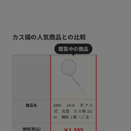
カス揚の人気商品との比較
商品名
EBM 18-8 手アミ
式 丸型 カス揚 21c
m 細目 1個（ご注文
単位1個）【直送品】
価格(税込)
￥1,555