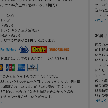
員、かつ事業主のお客様のみご利用可)
せてい
送料を
カード決済
※シモジ
ード決済
>詳しく
(前払い)
トバンキング決済(前払い)
お届け
決済(前払い)
は、以下の店舗がご利用いただけます。
商品の
前11
いたし
ード決済は、以下のものがご利用いただけます。
いたし
※シモジ
ただし
すので
1回のみとなりますのでご了承ください。
尚、前
SSLというシステムを利用しておりますので、個人情
金の確
報は保護されています。前払い決済のご注文について
は商品
り7日以内に代金のご入金を確認できなかった場合に
域」の
文をキャンセルさせていただきます。
>詳しく
ら