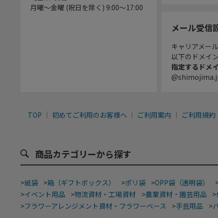
月曜～金曜 (祝日を除く) 9:00～17:00
メール受信
キャリアメー
以下のドメイ
指定するドメ
@shimojima.j
TOP
初めてご利用のお客様へ
ご利用案内
ご利用規約
商品カテゴリーから探す
>
紙袋
>
箱（ギフトボックス）
>
ポリ袋
>
OPP袋（透明袋）
>
イベント用品
>
物流資材・工場資材
>
農業資材・園芸用品
>
>
フラワーアレンジメント資材・フラワーベース
>
手芸用品
>