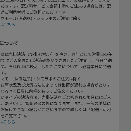
ただきます。配送料サービス金額未満のご注文の場合には、配
別途ご利用者様にご負担いただきます。
マモール(直送品)・シモラボのご注文は除く
はこちら
について
出荷は売掛決済（NP掛け払い）を除き、原則として営業日の午
時までにご入金または決済確認ができましたご注文は、当日発送
ます。それ以降にお受けしたご注文については翌営業日に発送
ます。
マモール(直送品)・シモラボのご注文は除く
、在庫状況及び決済方法によっては出荷が遅れる場合がありま
、なるべく日数に余裕をもってご注文ください。
払いタイプの決済方法、売掛決済をご選択された場合にはご入
認、あるいは、審査通過の後になります。また、一部の地域に
をお届けできない場合がございますので詳しくは「配送不可地
欄をご覧下さい。
はこちら