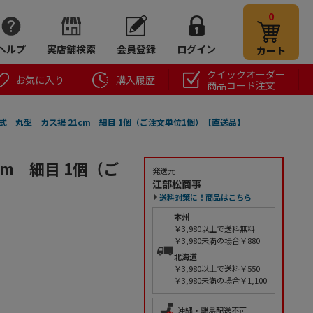
0
ヘルプ
実店舗検索
会員登録
ログイン
カート
クイックオーダー
お気に入り
購入履歴
商品コード注文
アミ式 丸型 カス揚 21cm 細目 1個（ご注文単位1個）【直送品】
cm 細目 1個（ご
発送元
江部松商事
送料対策に！商品はこちら
本州
￥3,980以上で送料無料
￥3,980未満の場合￥880
北海道
￥3,980以上で送料￥550
￥3,980未満の場合￥1,100
沖縄・離島配送不可