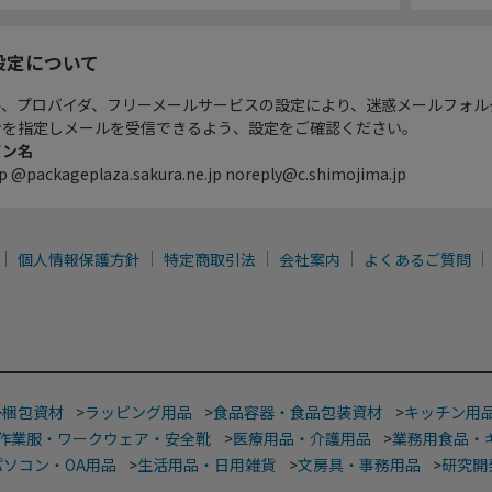
設定について
ル、プロバイダ、フリーメールサービスの設定により、迷惑メールフォル
ンを指定しメールを受信できるよう、設定をご確認ください。
イン名
p @packageplaza.sakura.ne.jp noreply@c.shimojima.jp
個人情報保護方針
特定商取引法
会社案内
よくあるご質問
>
梱包資材
>
ラッピング用品
>
食品容器・食品包装資材
>
キッチン用
作業服・ワークウェア・安全靴
>
医療用品・介護用品
>
業務用食品・
パソコン・OA用品
>
生活用品・日用雑貨
>
文房具・事務用品
>
研究開