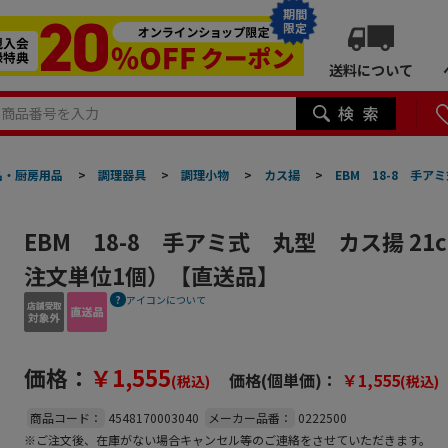
期間
限定
送料について
品・厨房用品
>
調理器具
>
調理小物
>
カス揚
>
EBM 18-8 手
EBM 18-8 手アミ式 丸型 カス揚 21
注文単位1個）【直送品】
アイコンについて
価格：
￥1,555
価格(個単価)：
￥1,555
(税込)
(税込)
商品コード：
4548170003040
メーカー品番：
0222500
※ご注文後、在庫がない場合キャンセル等のご連絡をさせていただきます。