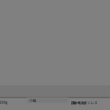
規格
材質
小箱
50g
21cm
18－8ステンレス
1個（1個）