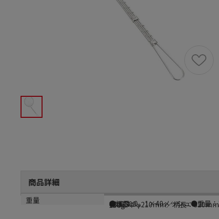
商品詳細
商品説明
メーカー品番
サイズ
重量
●細目φ0．1×40メッシュ●重量：1
0222500
揚げ部：φ210mm／柄長：320mm
150g