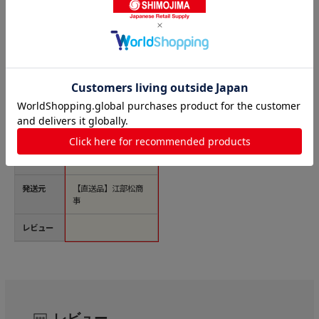
商品名
EBM 木柄 白ハ
ケ 4寸（120mm）
1個（ご注文単位1
個）【直送品】
価格(税
￥1,767
込)
サイズ
120×235mm／毛の
長さ：40mm
発送元
【直送品】江部松商
事
レビュー
レビュー