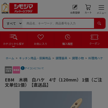
会員登録
カート
メニュー
クーポン
カテゴリから探す
お気に入り
購入履歴
ホーム
>
キッチン用品・厨房用品
>
調理器具
>
調理小物
>
料理用ハケ
>
アイコンについて
EBM 木柄 白ハケ 4寸（120mm） 1個（ご注
文単位1個）【直送品】