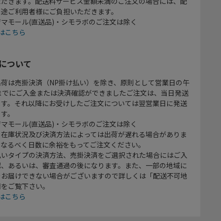
ただきます。配送料サービス金額未満のご注文の場合には、配
別途ご利用者様にご負担いただきます。
マモール(直送品)・シモラボのご注文は除く
はこちら
について
出荷は売掛決済（NP掛け払い）を除き、原則として営業日の午
時までにご入金または決済確認ができましたご注文は、当日発送
ます。それ以降にお受けしたご注文については翌営業日に発送
ます。
マモール(直送品)・シモラボのご注文は除く
、在庫状況及び決済方法によっては出荷が遅れる場合がありま
、なるべく日数に余裕をもってご注文ください。
払いタイプの決済方法、売掛決済をご選択された場合にはご入
認、あるいは、審査通過の後になります。また、一部の地域に
をお届けできない場合がございますので詳しくは「配送不可地
欄をご覧下さい。
はこちら