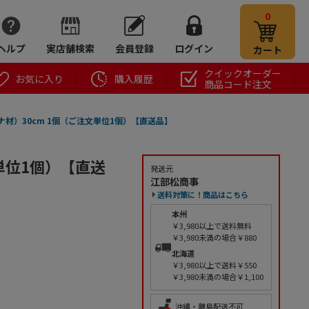
0
ヘルプ
実店舗検索
会員登録
ログイン
カート
クイックオーダー
お気に入り
購入履歴
商品コード注文
ナ材）30cm 1個（ご注文単位1個）【直送品】
単位1個）【直送
発送元
江部松商事
送料対策に！商品はこちら
本州
￥3,980以上で送料無料
￥3,980未満の場合￥880
北海道
￥3,980以上で送料￥550
￥3,980未満の場合￥1,100
沖縄・離島配送不可