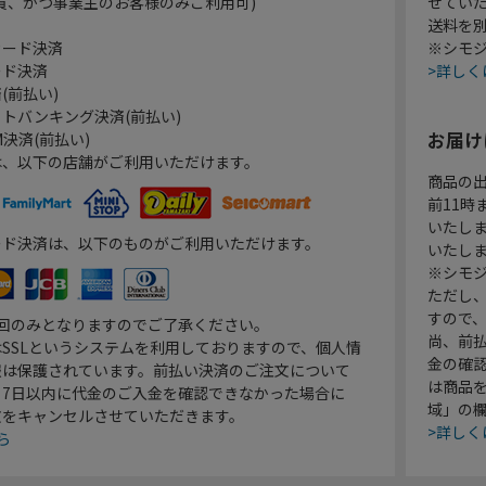
員、かつ事業主のお客様のみご利用可)
せてい
送料を
カード決済
※シモジ
ード決済
>詳しく
(前払い)
トバンキング決済(前払い)
お届け
決済(前払い)
は、以下の店舗がご利用いただけます。
商品の
前11
いたし
ード決済は、以下のものがご利用いただけます。
いたし
※シモジ
ただし
すので
1回のみとなりますのでご了承ください。
尚、前
SSLというシステムを利用しておりますので、個人情
金の確
報は保護されています。前払い決済のご注文について
は商品
り7日以内に代金のご入金を確認できなかった場合に
域」の
文をキャンセルさせていただきます。
>詳しく
ら