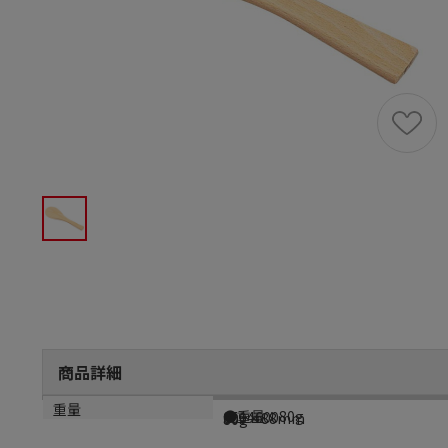
商品詳細
商品説明
メーカー品番
サイズ
重量
●重量：80g
0514600
300×88mm
80g