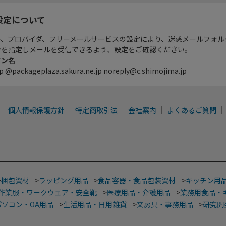
設定について
ル、プロバイダ、フリーメールサービスの設定により、迷惑メールフォル
ンを指定しメールを受信できるよう、設定をご確認ください。
イン名
p @packageplaza.sakura.ne.jp noreply@c.shimojima.jp
個人情報保護方針
特定商取引法
会社案内
よくあるご質問
>
梱包資材
>
ラッピング用品
>
食品容器・食品包装資材
>
キッチン用
作業服・ワークウェア・安全靴
>
医療用品・介護用品
>
業務用食品・
パソコン・OA用品
>
生活用品・日用雑貨
>
文房具・事務用品
>
研究開