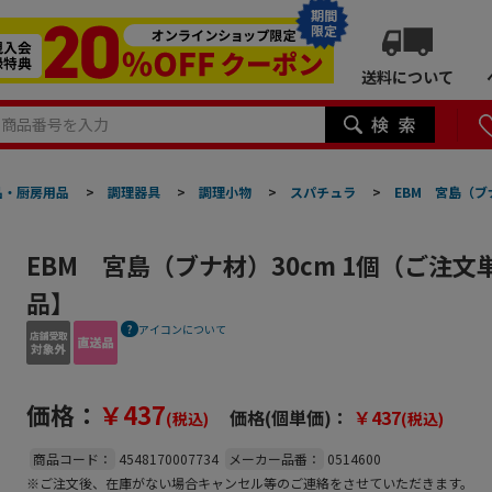
期間
限定
送料について
品・厨房用品
>
調理器具
>
調理小物
>
スパチュラ
>
EBM 宮島（ブ
EBM 宮島（ブナ材）30cm 1個（ご注文
品】
アイコンについて
価格：
￥437
価格(個単価)：
￥437
(税込)
(税込)
商品コード：
4548170007734
メーカー品番：
0514600
※ご注文後、在庫がない場合キャンセル等のご連絡をさせていただきます。