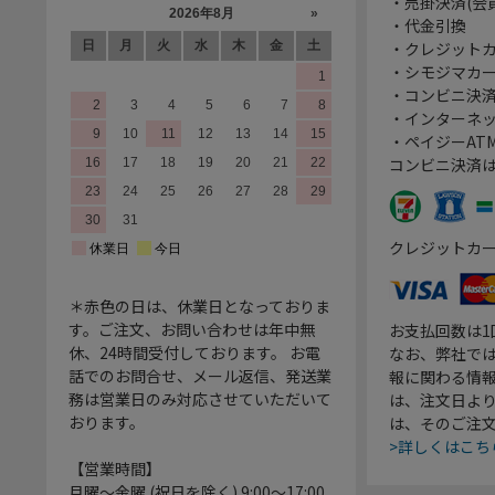
・売掛決済(会
・代金引換
・クレジット
・シモジマカ
・コンビニ決済
・インターネッ
・ペイジーATM
コンビニ決済
クレジットカ
＊赤色の日は、休業日となっておりま
す。ご注文、お問い合わせは年中無
お支払回数は
休、24時間受付しております。 お電
なお、弊社では
話でのお問合せ、メール返信、発送業
報に関わる情
務は営業日のみ対応させていただいて
は、注文日よ
おります。
は、そのご注
>詳しくはこち
【営業時間】
月曜～金曜 (祝日を除く) 9:00～17:00