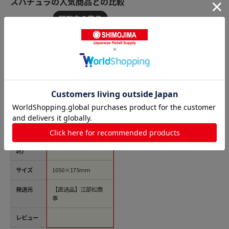
スパチュラの人気商品との比較
商品名
EBM 宮島（ブナ
材）105cm 1個（ご
注文単位1個）【直送
品】
価格(税
￥4,383
込)
サイズ
1050×175mm
発送元
【直送品】江部松商
事
レビュー