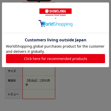
商品名
EBM 18-8 チャッ
キリ用部品 バネ丈 1
個（ご注文単位1個）
【直送品】
価格(税
￥282
込)
サイズ
発送元
【直送品】江部松商
事
レビュー