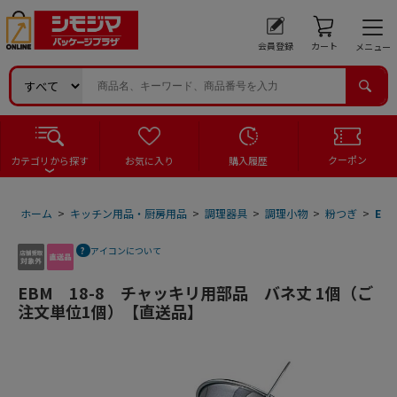
会員登録
カート
メニュー
クーポン
カテゴリから探す
お気に入り
購入履歴
ホーム
>
キッチン用品・厨房用品
>
調理器具
>
調理小物
>
粉つぎ
>
EB
アイコンについて
EBM 18-8 チャッキリ用部品 バネ丈 1個（ご
注文単位1個）【直送品】