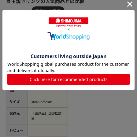
目玉焼きリングの人気商品との比較
商品名
まんまる目玉焼リン
グ6個焼用 カバー
（大・小兼用） 1個
（ご注文単位1個）
【直送品】
価格(税
￥14,520
込)
サイズ
300×225mm
発送元
【直送品】江部松商
事
レビュー