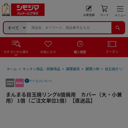
会員登録
カート
メニュー
クーポン
カテゴリから探す
お気に入り
購入履歴
ホーム
>
キッチン用品・厨房用品
>
調理器具
>
調理小物
>
目玉焼きリン
アイコンについて
まんまる目玉焼リング6個焼用 カバー（大・小兼
用） 1個（ご注文単位1個）【直送品】