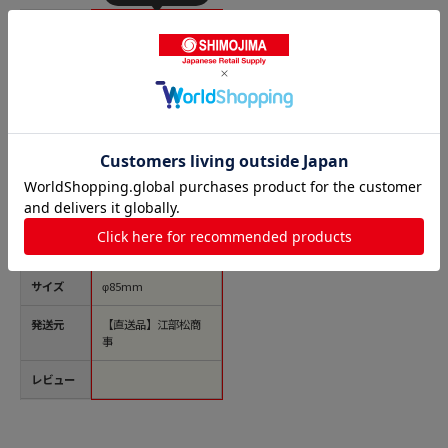
商品名
まんまる目玉焼リン
グ 1個焼用カバー
（アルミ製）小 1個
（ご注文単位1個）
【直送品】
価格(税
￥777
込)
サイズ
φ85mm
発送元
【直送品】江部松商
事
レビュー