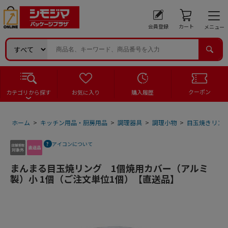
会員登録
カート
メニュー
クーポン
カテゴリから探す
お気に入り
購入履歴
ホーム
>
キッチン用品・厨房用品
>
調理器具
>
調理小物
>
目玉焼きリン
アイコンについて
まんまる目玉焼リング 1個焼用カバー（アルミ
製）小 1個（ご注文単位1個）【直送品】