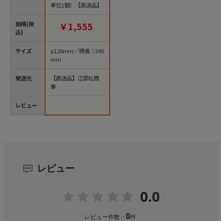
単位1個）【直送品】
価格(税
￥1,555
込)
サイズ
φ120mm／柄長：340
mm
発送元
【直送品】江部松商
事
レビュー
レビュー
0.0
0
レビュー件数：
件