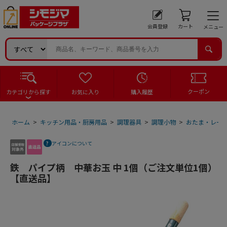
会員登録
カート
メニュー
クーポン
カテゴリから探す
お気に入り
購入履歴
ホーム
>
キッチン用品・厨房用品
>
調理器具
>
調理小物
>
おたま・レー
アイコンについて
鉄 パイプ柄 中華お玉 中 1個（ご注文単位1個）
【直送品】