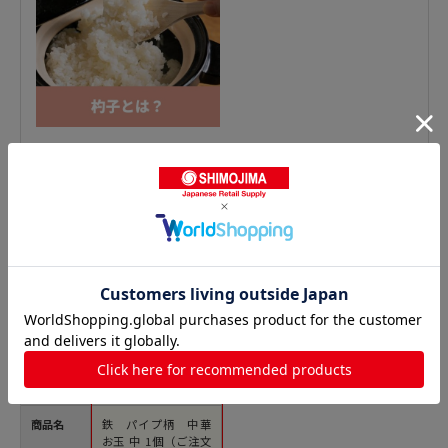
おたま・レードルの人気商品との比較
商品名
鉄 パイプ柄 中華
お玉 中 1個（ご注文