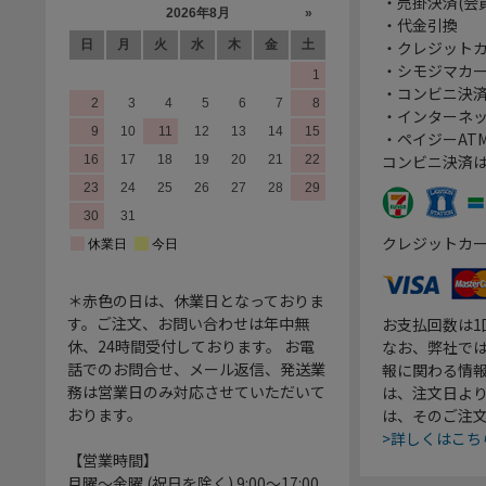
・売掛決済(会
・代金引換
・クレジット
・シモジマカ
・コンビニ決済
・インターネッ
・ペイジーATM
コンビニ決済
クレジットカ
＊赤色の日は、休業日となっておりま
す。ご注文、お問い合わせは年中無
お支払回数は
休、24時間受付しております。 お電
なお、弊社では
話でのお問合せ、メール返信、発送業
報に関わる情
務は営業日のみ対応させていただいて
は、注文日よ
おります。
は、そのご注
>詳しくはこち
【営業時間】
月曜～金曜 (祝日を除く) 9:00～17:00