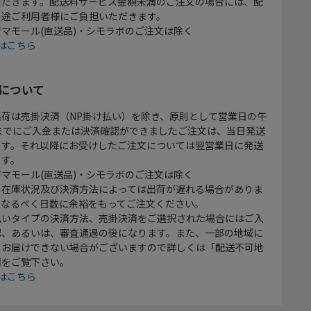
ただきます。配送料サービス金額未満のご注文の場合には、配
別途ご利用者様にご負担いただきます。
マモール(直送品)・シモラボのご注文は除く
はこちら
について
出荷は売掛決済（NP掛け払い）を除き、原則として営業日の午
時までにご入金または決済確認ができましたご注文は、当日発送
ます。それ以降にお受けしたご注文については翌営業日に発送
ます。
マモール(直送品)・シモラボのご注文は除く
、在庫状況及び決済方法によっては出荷が遅れる場合がありま
、なるべく日数に余裕をもってご注文ください。
払いタイプの決済方法、売掛決済をご選択された場合にはご入
認、あるいは、審査通過の後になります。また、一部の地域に
をお届けできない場合がございますので詳しくは「配送不可地
欄をご覧下さい。
はこちら