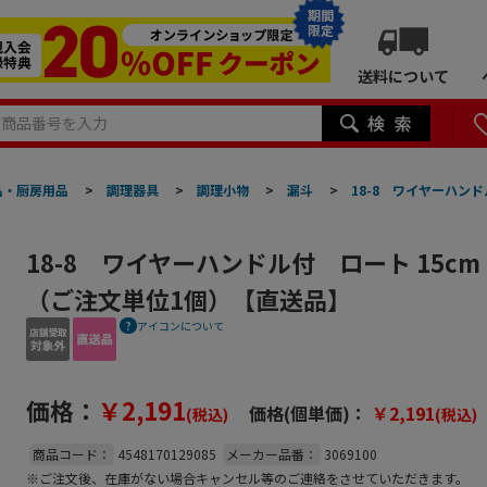
期間
限定
送料について
品・厨房用品
>
調理器具
>
調理小物
>
漏斗
>
18-8 ワイヤーハンド
18-8 ワイヤーハンドル付 ロート 15cm（
（ご注文単位1個）【直送品】
アイコンについて
価格：
￥2,191
価格(個単価)：
￥2,191
(税込)
(税込)
商品コード：
4548170129085
メーカー品番：
3069100
※ご注文後、在庫がない場合キャンセル等のご連絡をさせていただきます。