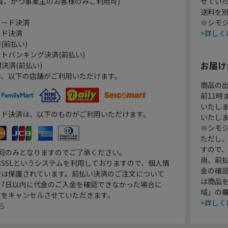
員、かつ事業主のお客様のみご利用可)
せてい
送料を
カード決済
※シモジ
ード決済
>詳しく
(前払い)
トバンキング決済(前払い)
お届け
決済(前払い)
は、以下の店舗がご利用いただけます。
商品の
前11
いたし
ード決済は、以下のものがご利用いただけます。
いたし
※シモジ
ただし
すので
1回のみとなりますのでご了承ください。
尚、前
SSLというシステムを利用しておりますので、個人情
金の確
報は保護されています。前払い決済のご注文について
は商品
り7日以内に代金のご入金を確認できなかった場合に
域」の
文をキャンセルさせていただきます。
>詳しく
ら