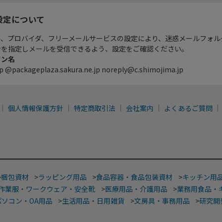
設定について
ル、プロバイダ、フリーメールサービスの設定により、迷惑メールフォル
ンを指定しメールを受信できるよう、設定をご確認ください。
イン名
p @packageplaza.sakura.ne.jp noreply@c.shimojima.jp
個人情報保護方針
特定商取引法
会社案内
よくあるご質問
>
梱包資材
>
ラッピング用品
>
食品容器・食品包装資材
>
キッチン用
作業服・ワークウェア・安全靴
>
医療用品・介護用品
>
業務用食品・
パソコン・OA用品
>
生活用品・日用雑貨
>
文房具・事務用品
>
研究開