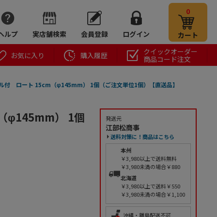
0
ヘルプ
実店舗検索
会員登録
ログイン
カート
クイックオーダー
お気に入り
購入履歴
商品コード注文
ル付 ロート 15cm（φ145mm） 1個（ご注文単位1個）【直送品】
φ145mm） 1個
発送元
江部松商事
送料対策に！商品はこちら
本州
￥3,980以上で送料無料
￥3,980未満の場合￥880
北海道
￥3,980以上で送料￥550
￥3,980未満の場合￥1,100
沖縄・離島配送不可