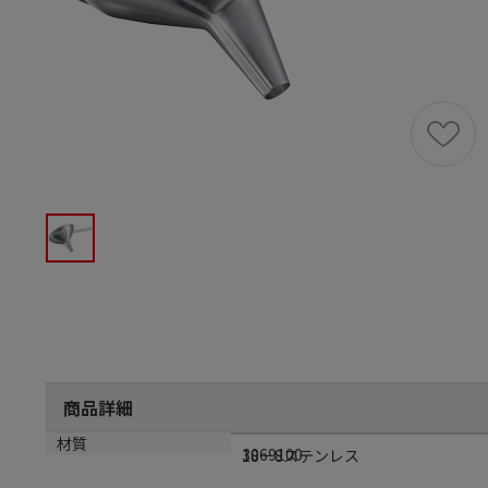
商品詳細
メーカー品番
材質
3069100
18－8ステンレス