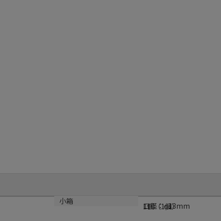
サイズ
小箱
口径：φ13mm
1個（1個）