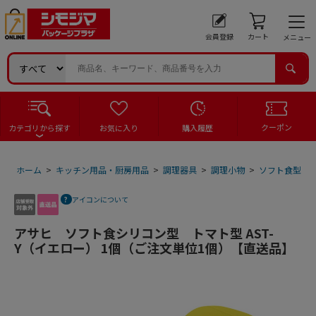
会員登録
カート
メニュー
クーポン
カテゴリから探す
お気に入り
購入履歴
ホーム
>
キッチン用品・厨房用品
>
調理器具
>
調理小物
>
ソフト食型
>
アイコンについて
アサヒ ソフト食シリコン型 トマト型 AST-
Y（イエロー） 1個（ご注文単位1個）【直送品】