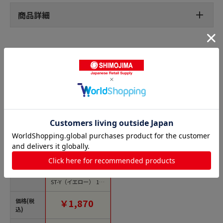
商品詳細
ソフト食型の人気商品との比較
商品名
アサヒ ソフト食シ
リコン型 トマト型 A
ST-Y（イエロー） 1個
（ご注文単位1個）
【直送品】
価格(税
￥1,870
込)