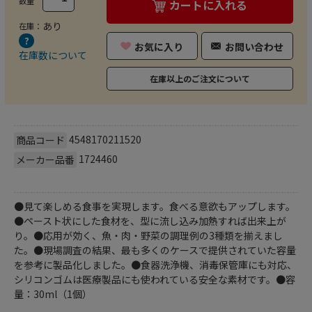
数量
カートに入れる
あり
在庫：
お気に入り
お問い合わせ
在庫数について
在庫以上のご注文について
4548170211520
商品コード
1724460
メーカー品番
●見て楽しめる食事を実現します。食べる意欲もアップします。
●ペースト状にした食材を、型に流し込み加熱すれば出来上が
り。●応用が効く、魚・肉・野菜の調理例の3種類を揃えまし
た。●現場調査の結果、最も多くのケースで提供されていた容量
を参考に製品化しました。●食器洗浄機、消毒保管庫にも対応、
シリコンゴムは医療製品にも使われている安全な素材です。●容
量：30ml（1個）