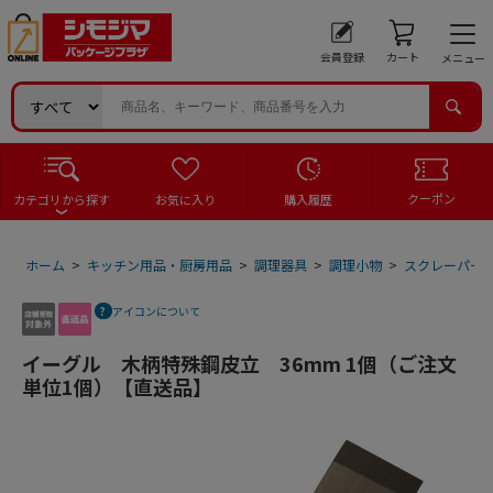
会員登録
カート
メニュー
クーポン
カテゴリから探す
お気に入り
購入履歴
ホーム
>
キッチン用品・厨房用品
>
調理器具
>
調理小物
>
スクレーパー
アイコンについて
イーグル 木柄特殊鋼皮立 36mm 1個（ご注文
単位1個）【直送品】