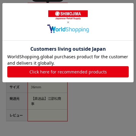
商品名
イーグル 木柄特殊
鋼皮立 36mm 1個
（ご注文単位1個）
【直送品】
価格(税
￥480
込)
サイズ
36mm
発送元
【直送品】江部松商
事
レビュー