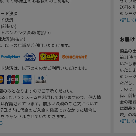
員、かつ事業主のお客様のみご利用可)
せてい
送料を
カード決済
※シモジ
ード決済
>詳しく
(前払い)
トバンキング決済(前払い)
お届け
決済(前払い)
は、以下の店舗がご利用いただけます。
商品の
前11
いたし
ード決済は、以下のものがご利用いただけます。
いたし
※シモジ
ただし
すので
1回のみとなりますのでご了承ください。
尚、前
SSLというシステムを利用しておりますので、個人情
金の確
報は保護されています。前払い決済のご注文について
は商品
り7日以内に代金のご入金を確認できなかった場合に
域」の
文をキャンセルさせていただきます。
>詳しく
ら