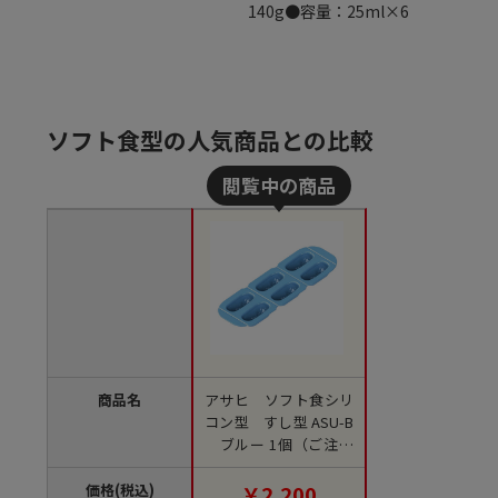
140g●容量：25ml×6
ソフト食型の人気商品との比較
商品名
アサヒ ソフト食シリ
コン型 すし型 ASU-B
ブルー 1個（ご注文
単位1個）【直送品】
価格(税込)
￥2,200