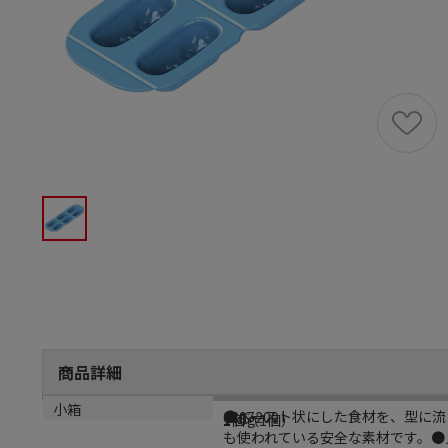
商品詳細
商品説明
メーカー品番
カラー
重量
小箱
●ペースト状にした食材を、型に流
0897200
ブルー
140g
1個（1個）
も使われている安全な素材です。●