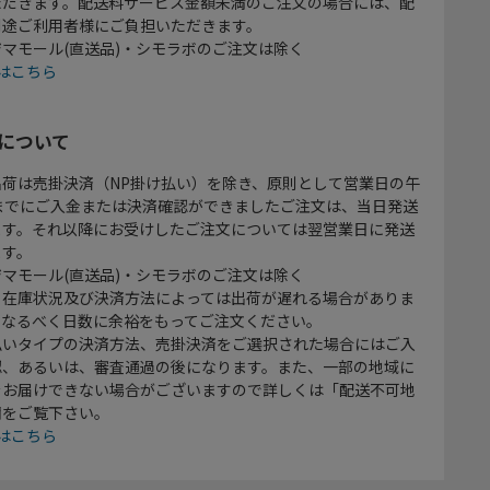
ただきます。配送料サービス金額未満のご注文の場合には、配
別途ご利用者様にご負担いただきます。
マモール(直送品)・シモラボのご注文は除く
はこちら
について
出荷は売掛決済（NP掛け払い）を除き、原則として営業日の午
時までにご入金または決済確認ができましたご注文は、当日発送
ます。それ以降にお受けしたご注文については翌営業日に発送
ます。
マモール(直送品)・シモラボのご注文は除く
、在庫状況及び決済方法によっては出荷が遅れる場合がありま
、なるべく日数に余裕をもってご注文ください。
払いタイプの決済方法、売掛決済をご選択された場合にはご入
認、あるいは、審査通過の後になります。また、一部の地域に
をお届けできない場合がございますので詳しくは「配送不可地
欄をご覧下さい。
はこちら