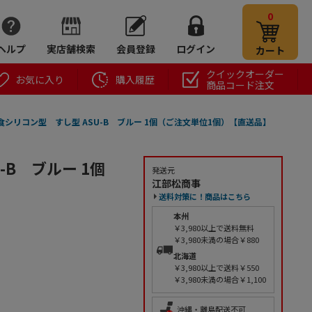
0
ヘルプ
実店舗検索
会員登録
ログイン
カート
クイックオーダー
お気に入り
購入履歴
商品コード注文
シリコン型 すし型 ASU-B ブルー 1個（ご注文単位1個）【直送品】
B ブルー 1個
発送元
江部松商事
送料対策に！商品はこちら
本州
￥3,980以上で送料無料
￥3,980未満の場合￥880
北海道
￥3,980以上で送料￥550
￥3,980未満の場合￥1,100
沖縄・離島配送不可