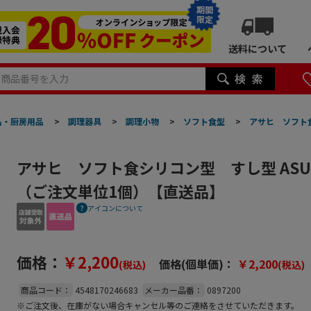
期間
限定
送料について
品・厨房用品
>
調理器具
>
調理小物
>
ソフト食型
>
アサヒ ソフト食
アサヒ ソフト食シリコン型 すし型 ASU-
（ご注文単位1個）【直送品】
アイコンについて
価格：
￥2,200
価格(個単価)：
￥2,200
(税込)
(税込)
商品コード：
4548170246683
メーカー品番：
0897200
※ご注文後、在庫がない場合キャンセル等のご連絡をさせていただきます。