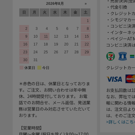
・売掛決済(会
・代金引換
・クレジット
・シモジマカ
・コンビニ決済
・インターネッ
・ペイジーATM
コンビニ決済
クレジットカ
＊赤色の日は、休業日となっておりま
す。ご注文、お問い合わせは年中無
お支払回数は
休、24時間受付しております。 お電
なお、弊社では
話でのお問合せ、メール返信、発送業
報に関わる情
務は営業日のみ対応させていただいて
は、注文日よ
おります。
は、そのご注
>詳しくはこち
【営業時間】
月曜～金曜 (祝日を除く) 9:00～17:00