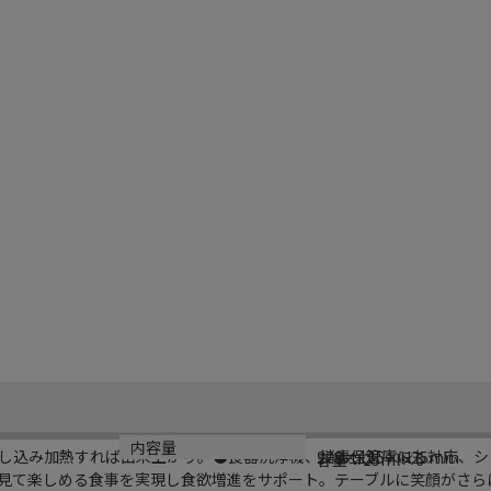
サイズ
材質
内容量
し込み加熱すれば出来上がり。●食器洗浄機、消毒保管庫にも対応、シ
278×115×H25mm
シリコン
容量：25ml×6
見て楽しめる食事を実現し食欲増進をサポート。テーブルに笑顔がさら