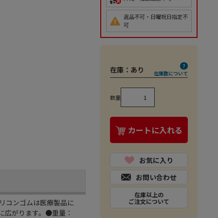
返品不可・日曜祝日指定不
可
在庫：
あり
在庫数について
数量
カートに入れる
お気に入り
お問い合わせ
在庫以上の
ご注文について
リコンゴムは医療製品に
に広がります。●重量：