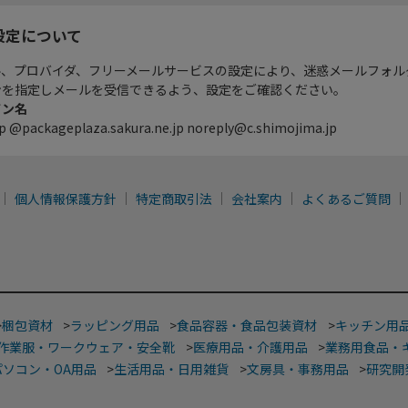
設定について
ル、プロバイダ、フリーメールサービスの設定により、迷惑メールフォル
ンを指定しメールを受信できるよう、設定をご確認ください。
イン名
p @packageplaza.sakura.ne.jp noreply@c.shimojima.jp
個人情報保護方針
特定商取引法
会社案内
よくあるご質問
>
梱包資材
>
ラッピング用品
>
食品容器・食品包装資材
>
キッチン用
作業服・ワークウェア・安全靴
>
医療用品・介護用品
>
業務用食品・
パソコン・OA用品
>
生活用品・日用雑貨
>
文房具・事務用品
>
研究開