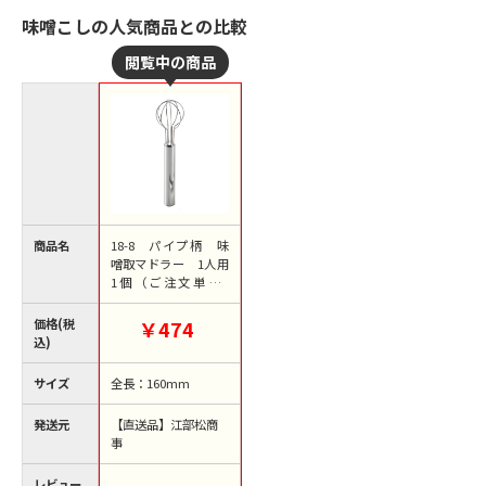
味噌こしの人気商品との比較
商品名
18-8 パイプ柄 味
噌取マドラー 1人用
1個（ご注文単位1
個）【直送品】
価格(税
￥474
込)
サイズ
全長：160mm
発送元
【直送品】江部松商
事
レビュー