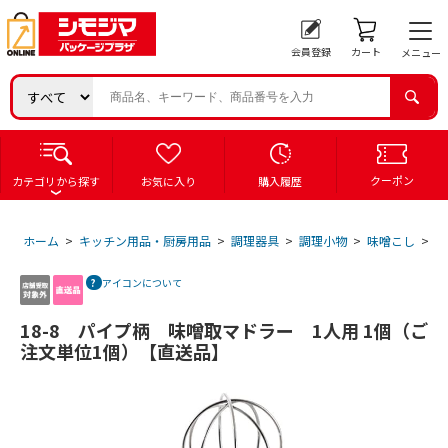
会員登録
カート
メニュー
クーポン
カテゴリから探す
お気に入り
購入履歴
ホーム
>
キッチン用品・厨房用品
>
調理器具
>
調理小物
>
味噌こし
>
1
アイコンについて
18-8 パイプ柄 味噌取マドラー 1人用 1個（ご
注文単位1個）【直送品】